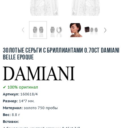
Отзывы
Бесплатная доставка
Покупка и оплата
О компании
Золотые серьги с бриллиантами 0.70ct Damiani
Ломбард
Belle Epoque
Контакты
3D-тур по шоуруму
✔ 100% оригинал
Артикул:
160618/4
Заказать звонок
Размер:
14*7 мм.
Материал:
золото 750 пробы
Вес:
8.8 г
Вставки: