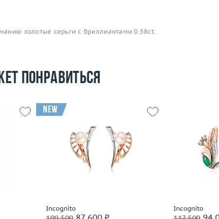
анию золотые серьги с бриллиантами 0.58ct.
жет понравиться
new
6.42
Вес (г)
6.19
Вес (г)
 пробы
Материал
золото 585 пробы
Материал
Подробнее
По
Incognito
Incognito
87 600 ₽
94 0
109 500
117 500