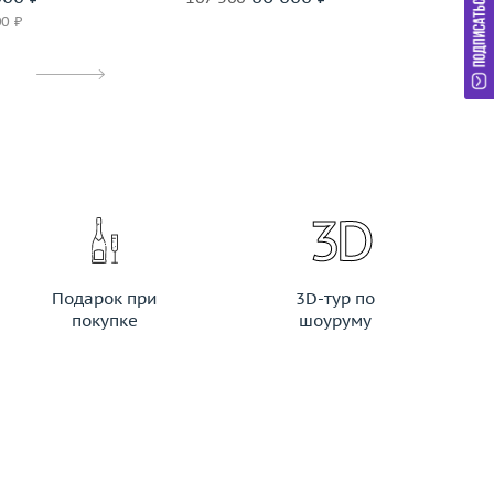
00 ₽
Ри
Подарок при
3D-тур по
покупке
шоуруму