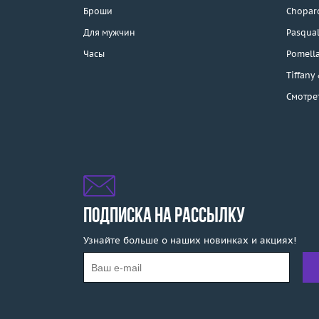
Каталог
Броши
Chopar
Бренды
Для мужчин
Pasqual
Часы
Pomell
Распродажа
Tiffany
Смотре
Подарочные
сертификаты
Отзывы
Бесплатная доставка
Покупка и оплата
ПОДПИСКА НА РАССЫЛКУ
Узнайте больше о наших новинках и акциях!
О компании
Ломбард
Контакты