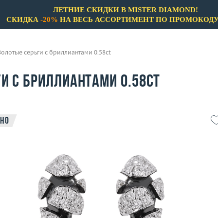
ЛЕТНИЕ СКИДКИ В MISTER DIAMOND!
СКИДКА
-20%
НА ВЕСЬ АССОРТИМЕНТ ПО ПРОМОКОД
Золотые серьги с бриллиантами 0.58ct
и с бриллиантами 0.58ct
но