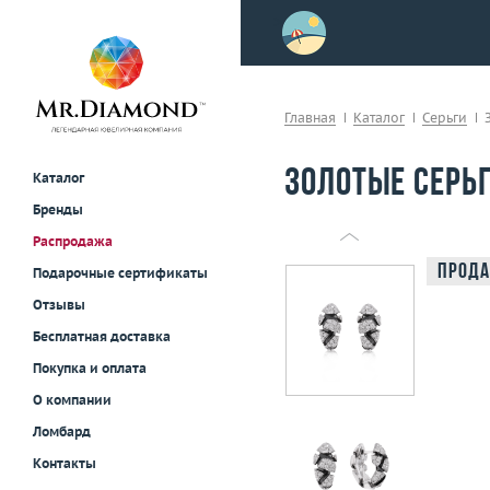
>
осле примерки!
Главная
Каталог
Серьги
Золотые серьг
Каталог
Бренды
Распродажа
Прода
Подарочные сертификаты
Отзывы
Бесплатная доставка
Покупка и оплата
О компании
Ломбард
Контакты