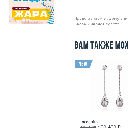
Представляем вашему вним
Белое и черное золото.
Вам также мо
-41 500
i
new
Вес (г)
6.44
Вес (г)
Материал
золото 750 пробы
Материал
золото 585
Подробнее
Подробнее
Incognito
Incognito
103 500 ₽
100 400 ₽
145 000
125 500