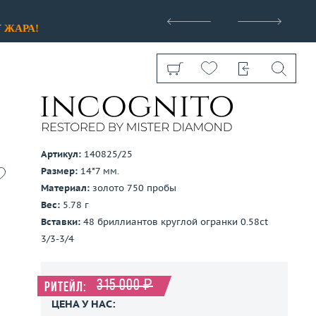
>
У
ЖАРА!
Артикул:
140825/25
Размер:
14*7 мм.
Показать все
Материал:
золото 750 пробы
Вес:
5.78 г
Вставки:
48 бриллиантов круглой огранки 0.58ct
3/3-3/4
315 000 ₽
Ритейл:
ЦЕНА У НАС: