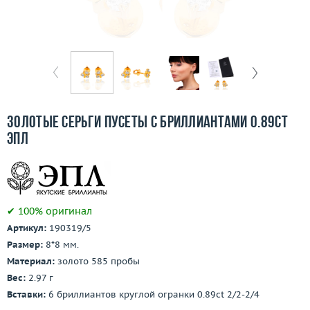
Бесплатная доставка
Покупка и оплата
О компании
Ломбард
Золотые серьги пусеты с бриллиантами 0.89ct
Контакты
ЭПЛ
3D-тур по шоуруму
Заказать звонок
✔ 100% оригинал
Артикул:
190319/5
Размер:
8*8 мм.
Материал:
золото 585 пробы
Вес:
2.97 г
Вставки:
6 бриллиантов круглой огранки 0.89ct 2/2-2/4