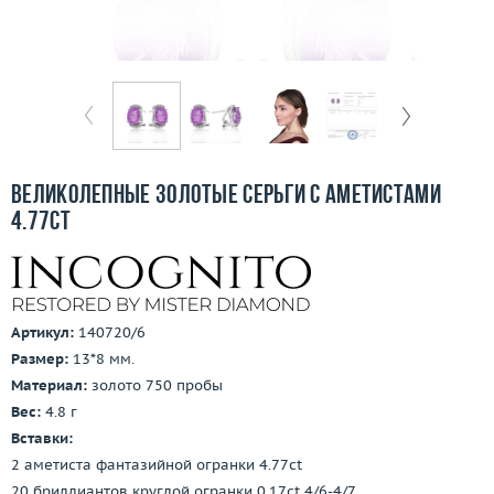
Бесплатная доставка
Покупка и оплата
О компании
Ломбард
Великолепные золотые серьги с аметистами
Контакты
4.77ct
3D-тур по шоуруму
Заказать звонок
Артикул:
140720/6
Размер:
13*8 мм.
Материал:
золото 750 пробы
Вес:
4.8 г
Вставки:
2 аметиста фантазийной огранки 4.77ct
20 бриллиантов круглой огранки 0.17ct 4/6-4/7