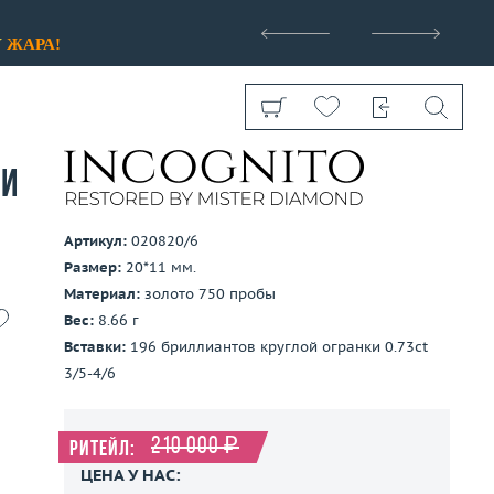
>
У
ЖАРА!
ми
Артикул:
020820/6
Размер:
20*11 мм.
Показать все
Материал:
золото 750 пробы
Вес:
8.66 г
Вставки:
196 бриллиантов круглой огранки 0.73ct
3/5-4/6
210 000 ₽
Ритейл:
ЦЕНА У НАС: