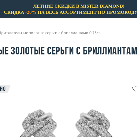
ЛЕТНИЕ СКИДКИ В MISTER DIAMOND!
СКИДКА
-20%
НА ВЕСЬ АССОРТИМЕНТ ПО ПРОМОКОД
Притягательные золотые серьги с бриллиантами 0.73ct
ые золотые серьги с бриллианта
но