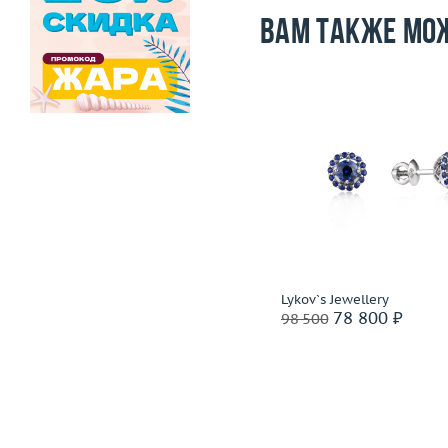
Вам также мо
-31 500
i
Вес (г)
9.14
Вес (г)
Материал
золото 585 пробы
Материал
золото 585
Подробнее
Подробнее
Incognito
Lykov`s Jewellery
91 500 ₽
78 800 ₽
123 000
98 500
Ритейл: 278 000 ₽