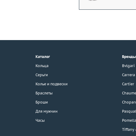
+7 (495) 190-78-88
8 (800) 777-17-88
г. Москва, Тихвинский пер., д. 7,
Каталог
Бренды
стр. 1.
3D-тур по шоуруму
Кольца
Bvlgari
Бесплатная парковка
Серьги
Carrera
Колье и подвески
Cartier
Браслеты
Chaume
Каталог
Броши
Chopar
Бренды
Для мужчин
Pasqual
Часы
Pomell
Эконом
Tiffany