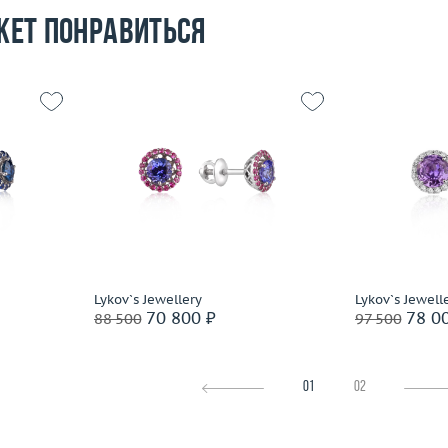
жет понравиться
1.61
Вес (г)
1.54
 пробы
Материал
золото 585 пробы
Вес (г)
Материал
Подробнее
По
Lykov`s Jewellery
Lykov`s Jewell
70 800 ₽
78 0
88 500
97 500
01
02