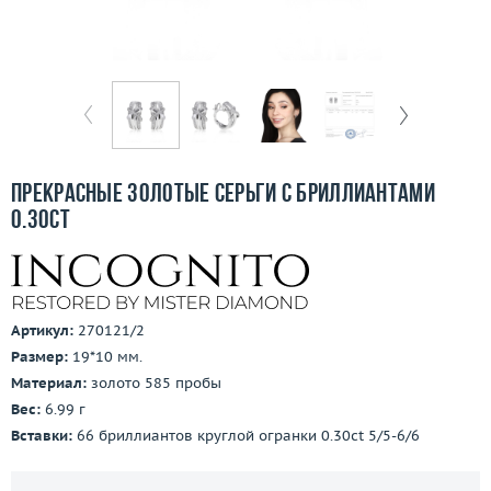
Бесплатная доставка
Покупка и оплата
О компании
Ломбард
Прекрасные золотые серьги с бриллиантами
Контакты
0.30ct
3D-тур по шоуруму
Заказать звонок
Артикул:
270121/2
Размер:
19*10 мм.
Материал:
золото 585 пробы
Вес:
6.99 г
Вставки:
66 бриллиантов круглой огранки 0.30ct 5/5-6/6