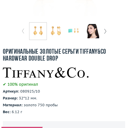
Бесплатная доставка
Покупка и оплата
О компании
Ломбард
Оригинальные золотые серьги Tiffany&Co
Контакты
HardWear Double Drop
3D-тур по шоуруму
✔ 100% оригинал
Заказать звонок
Артикул:
080925/10
Размер:
32*12 мм.
Материал:
золото 750 пробы
Вес:
6.12 г