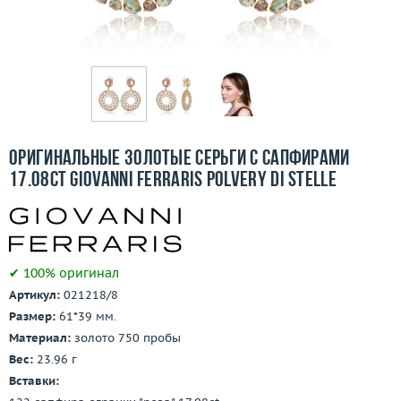
Отзывы
Бесплатная доставка
Покупка и оплата
О компании
Оригинальные золотые серьги с сапфирами
Ломбард
17.08ct Giovanni Ferraris Polvery Di Stelle
Контакты
3D-тур по шоуруму
✔ 100% оригинал
Артикул:
021218/8
Заказать звонок
Размер:
61*39 мм.
Материал:
золото 750 пробы
Вес:
23.96 г
Вставки: