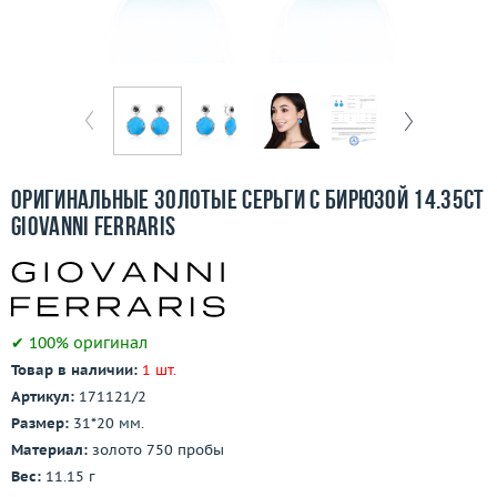
Отзывы
Бесплатная доставка
Покупка и оплата
О компании
Оригинальные золотые серьги с бирюзой 14.35ct
Ломбард
Giovanni Ferraris
Контакты
3D-тур по шоуруму
✔ 100% оригинал
Товар в наличии:
1 шт.
Заказать звонок
Артикул:
171121/2
Размер:
31*20 мм.
Материал:
золото 750 пробы
Вес:
11.15 г