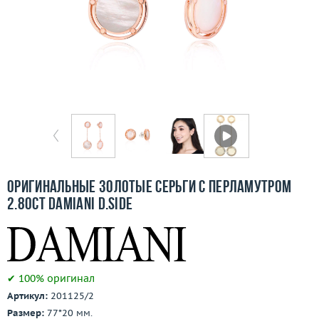
Отзывы
Бесплатная доставка
Покупка и оплата
О компании
Ломбард
Контакты
Оригинальные золотые серьги с перламутром
2.80ct Damiani D.Side
3D-тур по шоуруму
Заказать звонок
✔ 100% оригинал
Артикул:
201125/2
Размер:
77*20 мм.