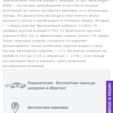
Оригинальное золотое кольцо с кварцем 23.08ct Belle Bague
(GIM) — настоящее произведение искусства, в котором
воплощено не только мастерство ювелира, но и актуальные
тренды. Это доказательство вашего изысканного вкуса,
высокого статуса и яркий акцент в стильном образе. Вставка
— 1 кварц огранки "фантазийный кабошон" 23.08ct, 74
сапфира круглой огранки 2.75ct, 52 бриллианта круглой
огранки 0.40ct 3/3, а обрамлением служит золото 750 пробы.
Такое сочетание отлично смотрится и позволяет
реализовывать самые необычные задумки вашего стиля.
Размер ювелирного изделия — 17.5, бесплатно изменим на
любой от 15.5 до 17.25, а общий вес — 17.46 г, и на пальце
оно выглядит просто шикарно, сразу привлекая
восхищенное внимание.
Покупателям - бесплатное такси до
шоурума и обратно!
ЗАКАЗАТЬ ТАКСИ
Бесплатная парковка