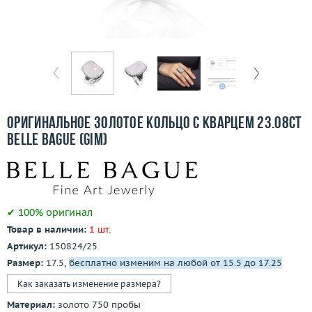
Отзывы
Бесплатная доставка
Покупка и оплата
О компании
Оригинальное золотое кольцо с кварцем 23.08ct
Ломбард
Belle Bague (GIM)
Контакты
3D-тур по шоуруму
✔ 100% оригинал
Товар в наличии:
1 шт.
Заказать звонок
Артикул:
150824/25
Размер:
17.5,
бесплатно изменим на любой от 15.5 до 17.25
Как заказать изменение размера?
Материал:
золото 750 пробы