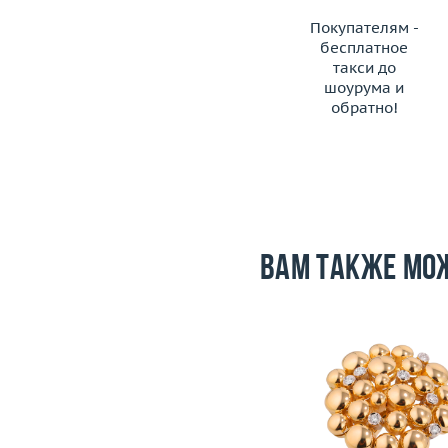
Покупателям -
бесплатное
такси до
шоурума и
обратно!
ЗАКАЗАТЬ ТАКСИ
Вам также мо
Размер
17.75
Вес (г)
28.07
Размер
Материал
золото 750 пробы
Вес (г)