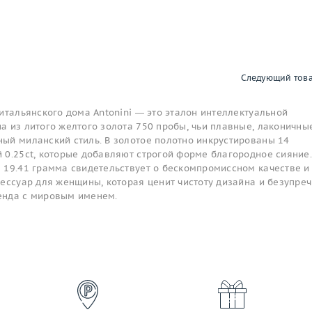
Следующий тов
итальянского дома Antonini — это эталон интеллектуальной
а из литого желтого золота 750 пробы, чьи плавные, лаконичны
ый миланский стиль. В золотое полотно инкрустированы 14
 0.25ct, которые добавляют строгой форме благородное сияние.
 19.41 грамма свидетельствует о бескомпромиссном качестве и
сессуар для женщины, которая ценит чистоту дизайна и безупре
енда с мировым именем.