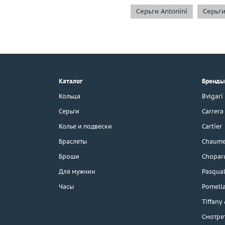
Серьги Antonini
Серьг
+7 (495) 190-78-88
8 (800) 777-17-88
г. Москва, Тихвинский пер., д. 7,
Каталог
Бренды
стр. 1.
3D-тур по шоуруму
Кольца
Bvlgari
Бесплатная парковка
Серьги
Carrera
Колье и подвески
Cartier
Браслеты
Chaume
Каталог
Броши
Chopar
Бренды
Для мужчин
Pasqual
Часы
Pomell
Распродажа
Tiffany
Смотре
Подарочные