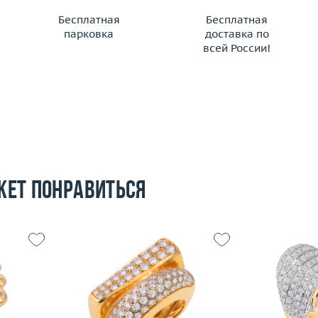
Бесплатная
Бесплатная
парковка
доставка по
всей России!
жет понравиться
18.75
Размер
16
Размер
12.4
Вес (г)
14.88
Вес (г)