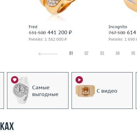
 пробы
Материал
золото 750 пробы
Материал
Подробнее
По
Fred
Incognito
441 200 ₽
614 
551 500
767 500
Ритейл: 1 382 000 ₽
Ритейл: 1 690 
01
02
03
04
05
Самые
С видео
выгодные
рках