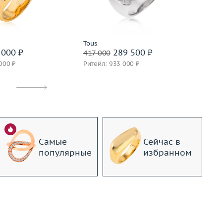
золото 750 пробы
Материал
золото 750 пробы
дробнее
Подробнее
Tous
In
000 ₽
289 500 ₽
417 000
62
000 ₽
Ритейл: 933 000 ₽
Ри
Самые
Сейчас в
популярные
избранном