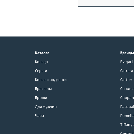
+7 (495) 190-78-88
8 (800) 777-17-88
г. Москва, Тихвинский пер., д. 7,
Каталог
Бренды
стр. 1.
3D-тур по шоуруму
Кольца
Bvlgari
Бесплатная парковка
Серьги
Carrera
Колье и подвески
Cartier
Браслеты
Chaume
Каталог
Броши
Chopar
Бренды
Для мужчин
Pasqual
Часы
Pomell
Распродажа
Tiffany
Смотре