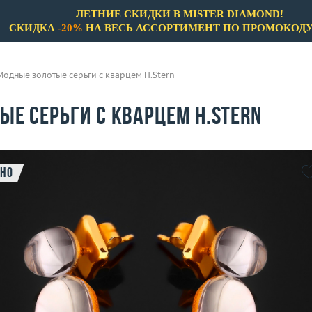
ЛЕТНИЕ СКИДКИ В MISTER DIAMOND!
СКИДКА
-20%
НА ВЕСЬ АССОРТИМЕНТ ПО ПРОМОКОД
Модные золотые серьги с кварцем H.Stern
ые серьги с кварцем H.Stern
но