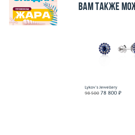
Вам также мо
Размер
17.5
Вес (г)
Вес (г)
2.81
Материал
золото 585
Материал
золото 750 пробы
Подробнее
Подробнее
H.Stern
Lykov`s Jewellery
81 600 ₽
78 800 ₽
102 000
98 500
Ритейл: 205 000 ₽