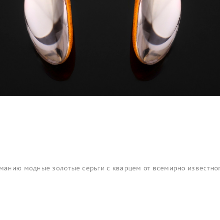
анию модные золотые серьги с кварцем от всемирно известно