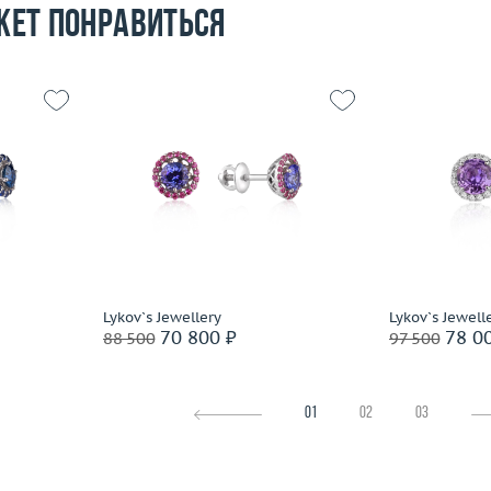
жет понравиться
1.61
Вес (г)
1.54
 пробы
Материал
золото 585 пробы
Вес (г)
Материал
Подробнее
По
Lykov`s Jewellery
Lykov`s Jewell
70 800 ₽
78 0
88 500
97 500
01
02
03