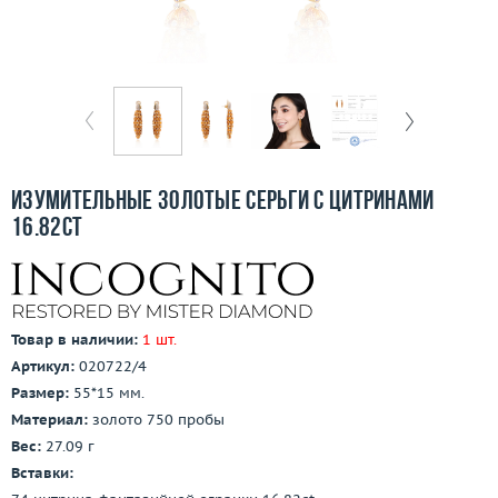
Бесплатная доставка
Покупка и оплата
О компании
Ломбард
Изумительные золотые серьги с цитринами
Контакты
16.82ct
3D-тур по шоуруму
Заказать звонок
Товар в наличии:
1 шт.
Артикул:
020722/4
Размер:
55*15 мм.
Материал:
золото 750 пробы
Вес:
27.09 г
Вставки: