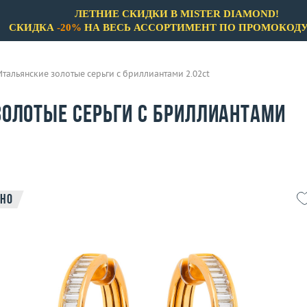
ЛЕТНИЕ СКИДКИ В MISTER DIAMOND!
СКИДКА
-20%
НА ВЕСЬ АССОРТИМЕНТ ПО ПРОМОКОД
Итальянские золотые серьги с бриллиантами 2.02ct
золотые серьги с бриллиантами
но