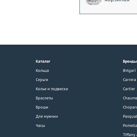
+7 (495) 190-78-88
8 (800) 777-17-88
г. Москва, Тихвинский пер., д. 7,
Каталог
Бренды
стр. 1.
3D-тур по шоуруму
Кольца
Bvlgari
Бесплатная парковка
Серьги
Carrera
Колье и подвески
Cartier
Браслеты
Chaume
Каталог
Броши
Chopar
Бренды
Для мужчин
Pasqual
Часы
Pomell
Распродажа
Tiffany