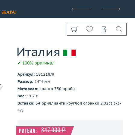
>
У
ЖАРА!
✔ 100% оригинал
Артикул:
181218/9
Показать все
Размер:
24*4 мм
Материал:
золото 750 пробы
Вес:
11.7 г
Вставки:
34 бриллианта круглой огранки 2.02ct 3/3-
4/5
347 000 ₽
Ритейл: