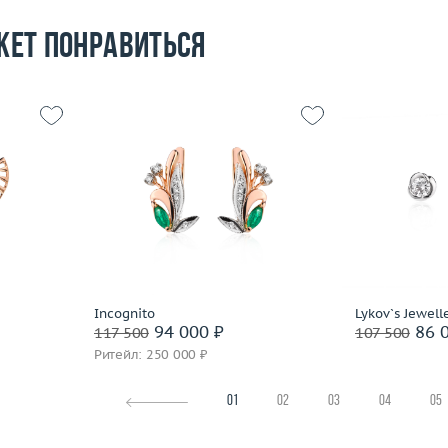
жет понравиться
6.19
Вес (г)
7.35
Вес (г)
 пробы
Материал
золото 585 пробы
Материал
Подробнее
По
Incognito
Lykov`s Jewell
94 000 ₽
86 0
117 500
107 500
Ритейл: 250 000 ₽
01
02
03
04
05