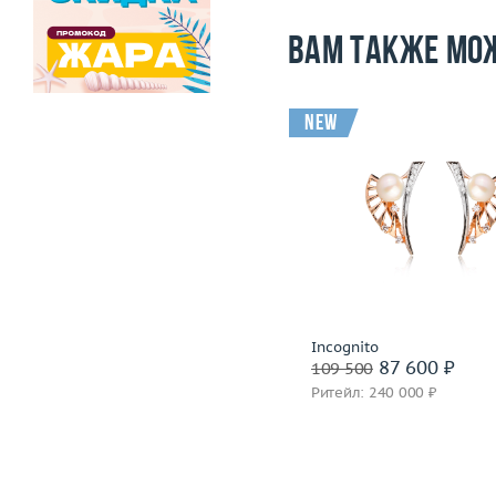
Вам также мо
-41 500
i
new
Вес (г)
6.44
Вес (г)
Материал
золото 750 пробы
Материал
золото 585
Подробнее
Подробнее
Incognito
Incognito
103 500 ₽
87 600 ₽
145 000
109 500
Ритейл: 327 000 ₽
Ритейл: 240 000 ₽