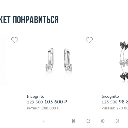
жет понравиться
Вес (г)
2.69
Вес (г)
6.42
Материал
золото 585 пробы
Материал
 пробы
Подробнее
По
Incognito
Incognito
103 600 ₽
98 
129 500
123 500
Ритейл: 280 000 ₽
Ритейл: 270 0
01
02
03
04