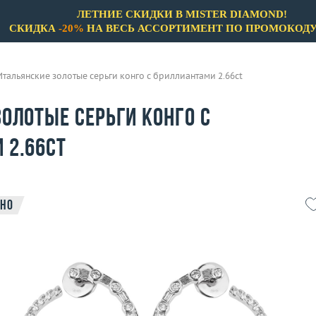
ЛЕТНИЕ СКИДКИ В MISTER DIAMOND!
СКИДКА
-20%
НА ВЕСЬ АССОРТИМЕНТ ПО ПРОМОКОД
Итальянские золотые серьги конго с бриллиантами 2.66ct
олотые серьги конго с
 2.66ct
но