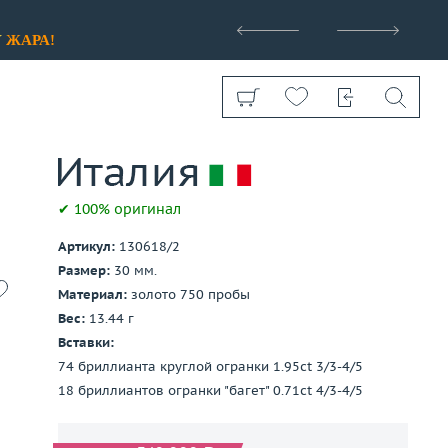
>
У
ЖАРА!
✔ 100% оригинал
Артикул:
130618/2
Показать все
Размер:
30 мм.
Материал:
золото 750 пробы
Вес:
13.44 г
Вставки:
74 бриллианта круглой огранки 1.95ct 3/3-4/5
18 бриллиантов огранки "багет" 0.71ct 4/3-4/5