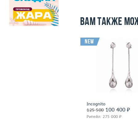
Вам также мо
new
Вес (г)
11.5
Материал
золото 750 пробы
Вес (г)
Материал
золото 585
Подробнее
Подробнее
Италия
Incognito
134 400 ₽
100 400 ₽
168 000
125 500
Ритейл: 397 000 ₽
Ритейл: 275 000 ₽