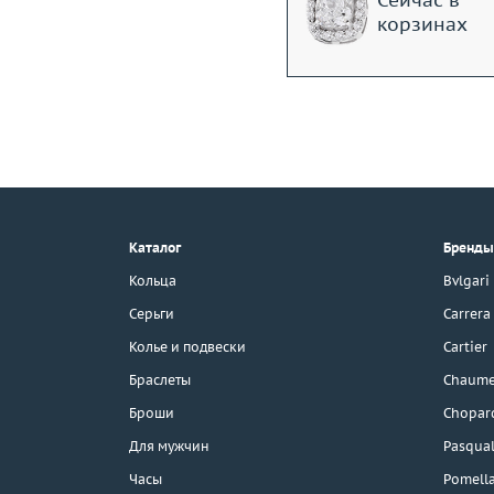
Сейчас в
корзинах
+7 (495) 190-78-88
8 (800) 777-17-88
г. Москва, Тихвинский пер., д. 7,
Каталог
Бренды
стр. 1.
3D-тур по шоуруму
Кольца
Bvlgari
Бесплатная парковка
Серьги
Carrera
Колье и подвески
Cartier
Браслеты
Chaume
Каталог
Броши
Chopar
Бренды
Для мужчин
Pasqual
Часы
Pomell