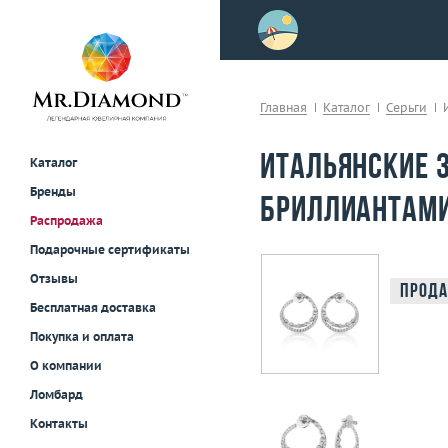
>
осле примерки!
Главная
Каталог
Серьги
Итальянские з
Каталог
Бренды
бриллиантами
Распродажа
Подарочные сертификаты
Отзывы
Прода
Бесплатная доставка
Покупка и оплата
О компании
Ломбард
Контакты