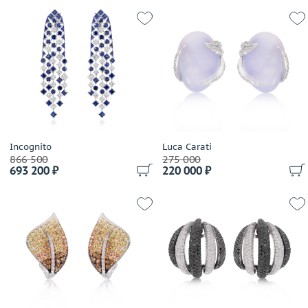
Diamond Point
Dior
Emmeti
Evgeny Matveev
Faberge
Feraud
Franck Muller
Frey Wille
Incognito
Luca Carati
Garel
866 500
275 000
Gavello
693 200 ₽
220 000 ₽
German Kabirski
Giampiero Fiorini
Gianni Lazzaro
Giorgio Visconti
Giovanni Ferraris
Gold Of Brazil
Gravelona Toce