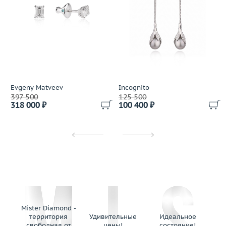
Evgeny Matveev
Incognito
397 500
125 500
318 000 ₽
100 400 ₽
Mister Diamond -
территория
Удивительные
Идеальное
свободная от
цены!
состояние!