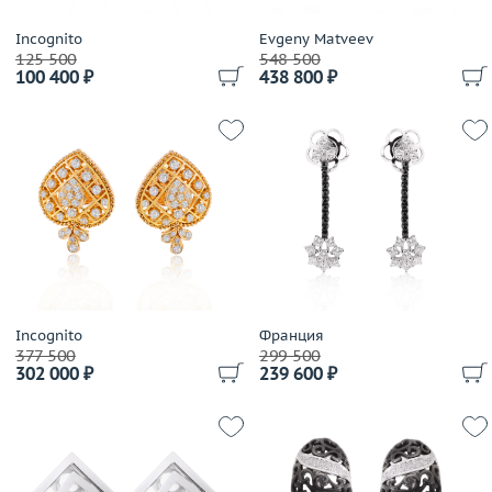
H.Stern
Imma
Incognito
Evgeny Matveev
125 500
548 500
Imma S.R.L
100 400 ₽
438 800 ₽
Jewellery Theatre
JIC
Jovane
Judith Ripka
Julia Lifits
Kayaly
Korloff
Kwiat
Leo Pizzo
Incognito
Франция
Loree Rodkin
377 500
299 500
302 000 ₽
239 600 ₽
LTJ
Luca Carati
Lykov`s Jewellery
Magerit
Mangiarotti