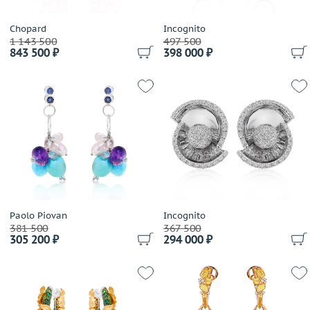
Stefan Hafner
Stephen Webster
Chopard
Incognito
1 143 500
497 500
Syntya Gioielli
843 500 ₽
398 000 ₽
Tiffany & Co
Utopia
Valente
Valentin Yudashkin
Van Cleef & Arpels
Venyx
Verdi
WCJ
Wellendorff
Paolo Piovan
Incognito
Wempe
381 500
367 500
305 200 ₽
294 000 ₽
WZP Werner Zappe Pforzheim
Yana
Yurachkevich
Zancan