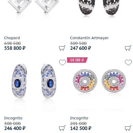
Mario Panelli
Maskada
Master Exclusive Jewellery
Mattioli
Mauboussin
Chopard
Constantin Artmayer
698 500
309 500
Maxim Demidov
558 800 ₽
247 600 ₽
Messika
Mikimoto
-58 500
i
MiMi
Mouawad
Mousson
NOAH
Nouvelle Bague
Oro Trend
Palmiero
Incognito
Incognito
Paolo Piovan
308 000
201 000
246 400 ₽
142 500 ₽
Pasquale Bruni