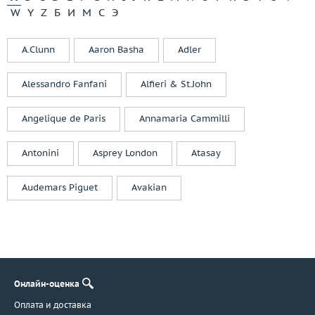
W
Y
Z
Б
И
М
С
Э
A.Clunn
Aaron Basha
Adler
Alessandro Fanfani
Alfieri & St.John
Angelique de Paris
Annamaria Cammilli
Antonini
Asprey London
Atasay
Audemars Piguet
Avakian
Онлайн-оценка
Оплата и доставка