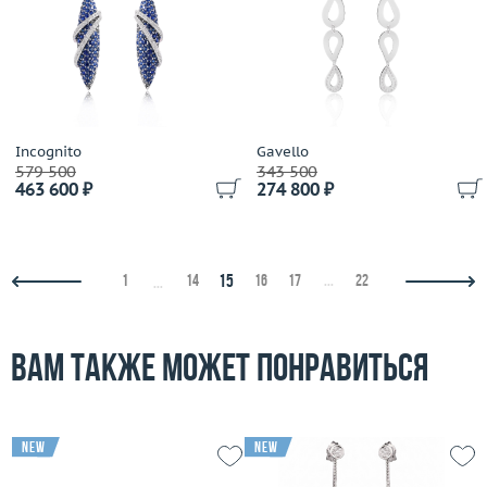
Incognito
Gavello
579 500
343 500
463 600 ₽
274 800 ₽
15
1
14
16
17
...
22
...
Вам также может понравиться
new
new