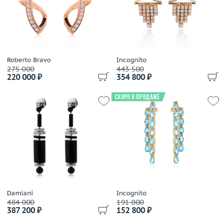
Cahrles Greig
Выбрано:
всё
Cantamessa
Carla Amorim
Размер (только для колец)
Carrera y Carrera
Выбрано:
всё
Cartier
Roberto Bravo
Incognito
275 000
443 500
Casa Gi
220 000 ₽
354 800 ₽
Теги
Casato
Выбрано:
всё
Chaumet
Скоро в продаже
Chimento
Chopard
Применить
Constantin Artmayer
Crivelli
Dada Arrigoni
Damas
Damiani
Damiani
Incognito
De Dears
484 000
191 000
387 200 ₽
152 800 ₽
De Grisogono