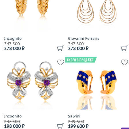
Zoccai
Zorab
Zydo
Бразилия
Италия
Incognito
МЮЗ
Giovanni Ferraris
347 500
347 500
СССР
278 000 ₽
278 000 ₽
Франция
Скоро в продаже
ЭПЛ Якутские бриллианты
Incognito
Salvini
247 500
249 500
198 000 ₽
199 600 ₽