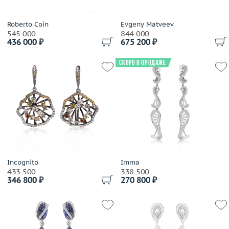
Roberto Coin
Evgeny Matveev
545 000
844 000
436 000 ₽
675 200 ₽
Скоро в продаже
Incognito
Imma
433 500
338 500
346 800 ₽
270 800 ₽