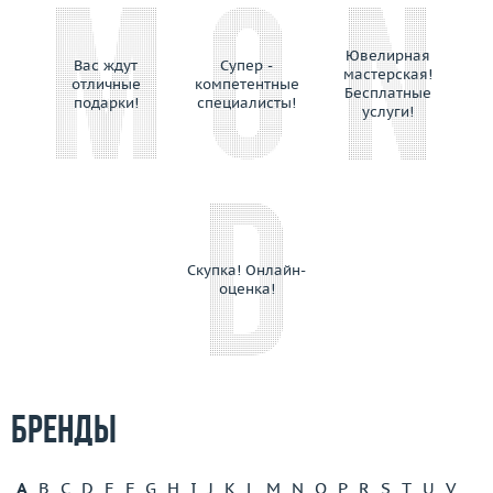
Ювелирная
Вас ждут
Супер -
мастерская!
отличные
компетентные
Бесплатные
подарки!
специалисты!
услуги!
Скупка! Онлайн-
оценка!
Бренды
A
B
C
D
E
F
G
H
I
J
K
L
M
N
O
P
R
S
T
U
V