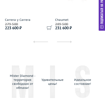
Pasquale Bruni
Piaget
Picchiotti
Carrera y Carrera
Chaumet
Preziose Torino
279 500
289 500
223 600 ₽
231 600 ₽
Prologue
Raima
Rajola
Ralf Diamonds
Repossi
Roberto Bravo
Roberto Coin
Robotti Giovanni
Mister Diamond -
Rossi
территория
Удивительные
Идеальное
Salavetti
свободная от
цены!
состояние!
обмана!
Salvini
Schoeffel
Silmar