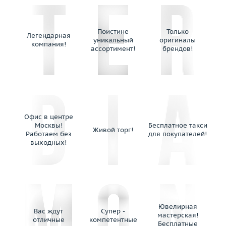
Sirin
Stefan Hafner
Stephen Webster
Поистине
Только
Легендарная
уникальный
оригиналы
Syntya Gioielli
компания!
ассортимент!
брендов!
Tiffany & Co
Utopia
Valente
Valentin Yudashkin
Van Cleef & Arpels
Офис в центре
Venyx
Москвы!
Бесплатное такси
Живой торг!
Работаем без
для покупателей!
Verdi
выходных!
WCJ
Wellendorff
Wempe
WZP Werner Zappe Pforzheim
Yana
Ювелирная
Вас ждут
Супер -
Yurachkevich
мастерская!
отличные
компетентные
Бесплатные