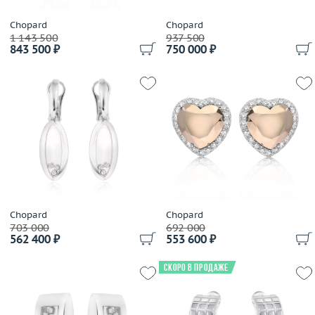
Gravelona Toce
H.Stern
Chopard
Chopard
1 143 500
937 500
Imma
843 500 ₽
750 000 ₽
Imma S.R.L
Jewellery Theatre
JIC
Jovane
Judith Ripka
Julia Lifits
Kayaly
Korloff
Kwiat
Chopard
Chopard
Leo Pizzo
703 000
692 000
562 400 ₽
553 600 ₽
Loree Rodkin
LTJ
Скоро в продаже
Luca Carati
Lykov`s Jewellery
Magerit