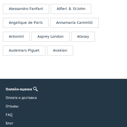
Alessandro Fanfani
Alfieri & St.John
Angelique de Paris
Annamaria Cammilli
Antonini
Asprey London
Atasay
Audemars Piguet
Avakian
Онлайн-оценка
Оплата и доставка
Отзывы
FAQ
Блог