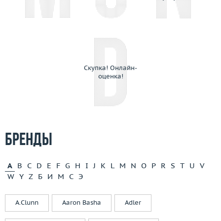
Скупка! Онлайн-
оценка!
Бренды
A
B
C
D
E
F
G
H
I
J
K
L
M
N
O
P
R
S
T
U
V
W
Y
Z
Б
И
М
С
Э
A.Clunn
Aaron Basha
Adler