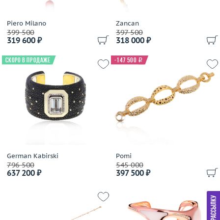
Piero Milano
Zancan
399 500
397 500
319 600 ₽
318 000 ₽
Скоро в продаже
-147 500
i
German Kabirski
Pomi
796 500
545 000
637 200 ₽
397 500 ₽