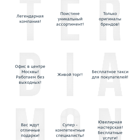
Поистине
Только
Легендарная
уникальный
оригиналы
компания!
ассортимент!
брендов!
Офис в центре
Москвы!
Бесплатное такси
Живой торг!
Работаем без
для покупателей!
выходных!
Ювелирная
Вас ждут
Супер -
мастерская!
отличные
компетентные
Бесплатные
подарки!
специалисты!
услуги!