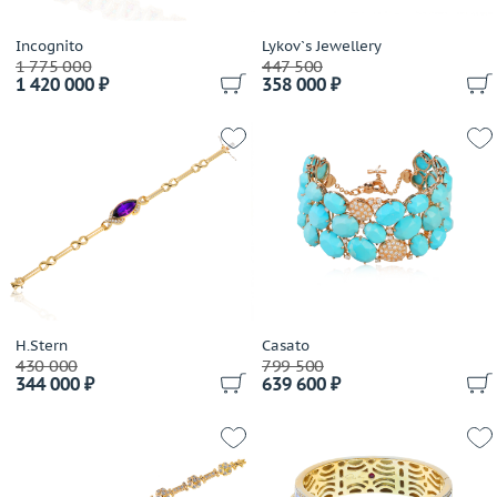
Incognito
Lykov`s Jewellery
1 775 000
447 500
1 420 000 ₽
358 000 ₽
H.Stern
Casato
430 000
799 500
344 000 ₽
639 600 ₽