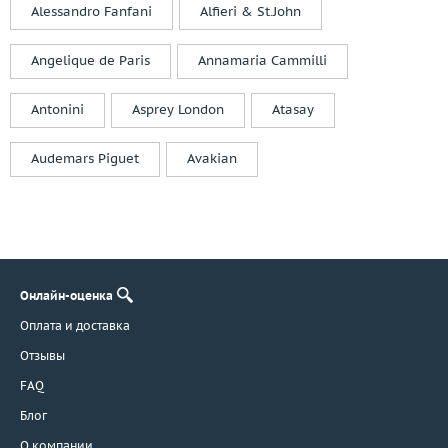
Alessandro Fanfani
Alfieri & St.John
Angelique de Paris
Annamaria Cammilli
Antonini
Asprey London
Atasay
Audemars Piguet
Avakian
Онлайн-оценка
Оплата и доставка
Отзывы
FAQ
Блог
О компании