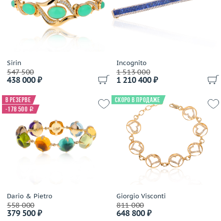
Sirin
Incognito
547 500
1 513 000
438 000 ₽
1 210 400 ₽
В резерве
Скоро в продаже
-178 500
i
Dario & Pietro
Giorgio Visconti
558 000
811 000
379 500 ₽
648 800 ₽