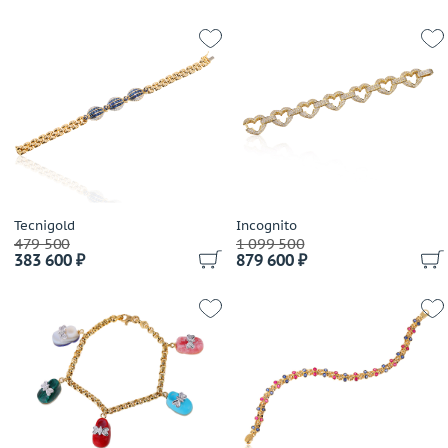
Tecnigold
Incognito
479 500
1 099 500
383 600 ₽
879 600 ₽