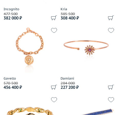
Incognito
Kria
477 500
385 500
382 000 ₽
308 400 ₽
Gavello
Damiani
570 500
284 000
456 400 ₽
227 200 ₽