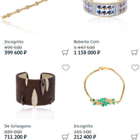
Incognito
Roberto Coin
499 500
1 447 500
399 600 ₽
1 158 000 ₽
De Grisogono
Incognito
889 000
265 500
711 200 ₽
212 400 ₽