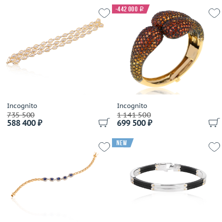
-442 000
i
Incognito
Incognito
735 500
1 141 500
588 400 ₽
699 500 ₽
new