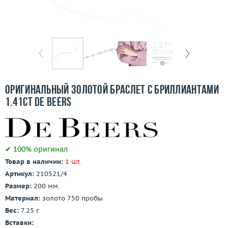
Отзывы
Бесплатная доставка
Покупка и оплата
О компании
Оригинальный золотой браслет с бриллиантами
Ломбард
1.41ct De Beers
Контакты
3D-тур по шоуруму
✔ 100% оригинал
Товар в наличии:
1 шт.
Артикул:
210521/4
Заказать звонок
Размер:
200 мм.
Материал:
золото 750 пробы
Вес:
7.25 г
Вставки: