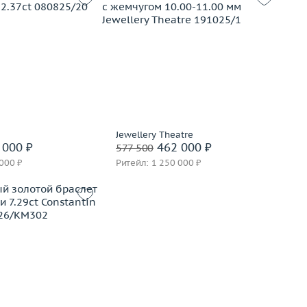
27.73
золото 750 пробы
Вес (г)
30.2
Материал
золото 750 пробы
корзину
В корзину
вать на 24 часа
Jewellery Theatre
Забронировать на 24 часа
 000 ₽
462 000 ₽
577 500
 000 ₽
Ритейл: 1 250 000 ₽
15.46
золото 585 пробы
корзину