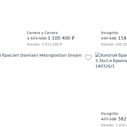
 пробы
Материал
золото 750 пробы
В 
В корзину
Заброниро
часа
Забронировать на 24 часа
Carrera y Carrera
Incognito
1 100 400 ₽
158
1 375 500
197 500
Ритейл: 3 032 000 ₽
Ритейл: 430 0
21.1
Вес (г)
 пробы
Материал
В 
часа
Заброниро
Incognito
382
477 500
Ритейл: 1 050