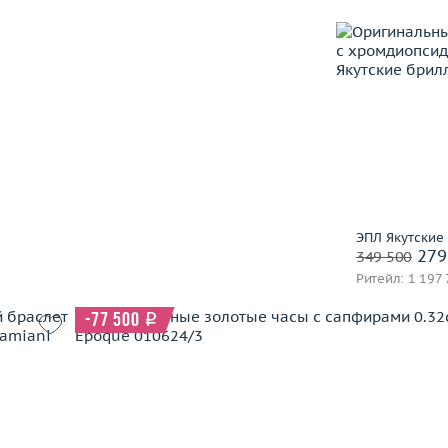
Вес (г)
Материал
В 
ЭПЛ Якутские
Заброниро
279
349 500
Ритейл: 1 197 
-77 500
i
4.74
Вес (г)
50.77
 пробы
Материал
золото 750 пробы