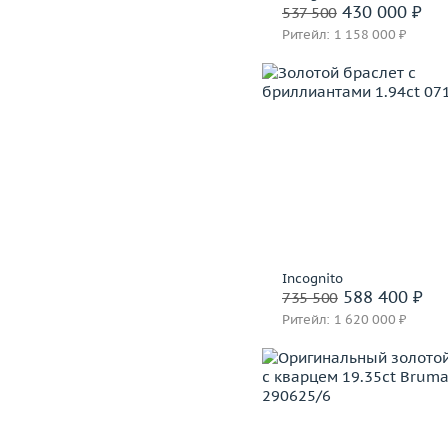
430 000 ₽
537 500
Ритейл: 1 158 000 ₽
Вес (г)
Материал
золото 750
В корзину
Забронировать на 24 
Incognito
588 400 ₽
735 500
Ритейл: 1 620 000 ₽
Вес (г)