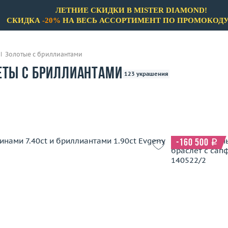
ЛЕТНИЕ СКИДКИ В MISTER DIAMOND!
СКИДКА
-20%
НА ВЕСЬ АССОРТИМЕНТ ПО ПРОМОКОД
Золотые с бриллиантами
еты с бриллиантами
123 украшения
Бренды
Только бренды
Только Не 
Adler
Материал
-160 500
i
Argos
Выбрано:
всё
Bochic
Brumani
Цвет
Вес (г)
Bvlgari
13.61
Материал
Выбрано:
всё
 пробы
Carrera y Carrera
В 
Casato
Теги
Chanel