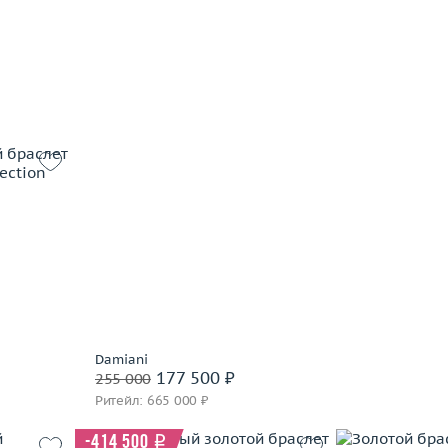
В корзину
часа
Забронировать на 24 часа
43.83
 пробы
часа
Damiani
177 500 ₽
255 000
Ритейл: 665 000 ₽
-414 500
i