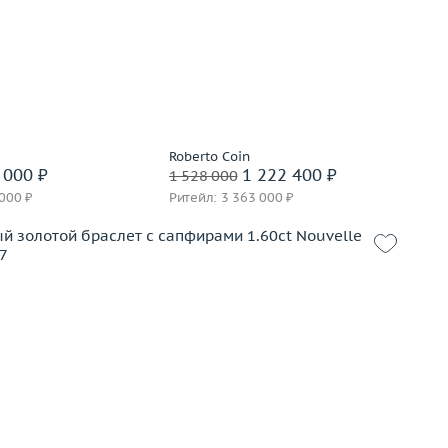
35.32
золото 750 пробы
Вес (г)
67.31
Материал
золото 750 пробы
корзину
В корзину
вать на 24 часа
Забронировать на 24 часа
Roberto Coin
 000 ₽
1 222 400 ₽
1 528 000
 000 ₽
Ритейл: 3 363 000 ₽
78.25
золото 750 пробы
корзину
вать на 24 часа