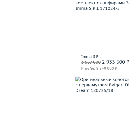
Размер
Вес (г)
Материал
золото 750
В корзину
Imma S.R.L
Забронировать на 24 
2 933 600 
3 667 000
Ритейл: 8 849 000 ₽
Вес (г)
Материал
золото 750
В корзину