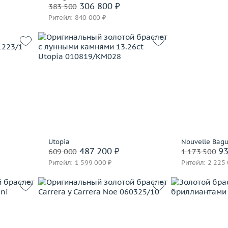
306 800 ₽
383 500
ЭПЛ Якутские бриллианты
Ритейл: 840 000 ₽
40.46
 пробы
Вес (г)
35.19
Материал
золото 750 пробы
В корзину
часа
Забронировать на 24 часа
Utopia
Nouvelle Bag
487 200 ₽
93
609 000
1 173 500
Ритейл: 1 599 000 ₽
Ритейл: 2 225
Вес (г)
33.42
Вес (г)
49.14
Материал