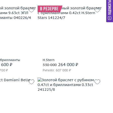
В резерве
Вес (г)
8.23
11.25
Материал
золото 750 пробы
золото 585 пробы
Подробнее
корзину
Сообщить о снятии брони
 бриллианты
H.Stern
вать на 24 часа
 600 ₽
264 000 ₽
330 000
700 ₽
Ритейл: 607 000 ₽
Вес (г)
10.1
Материал
золото 750 пробы