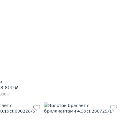
ue
8 800 ₽
 000 ₽
8.18
Вес (г)
39.59
золото 750 пробы
Материал
золото 750 пробы