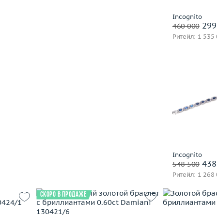
Выбрано:
всё
Chopard
Заброниро
Incognito
часа
299
Constantin Artmayer
460 000
Ритейл: 1 535
Damiani
De Beers
De Grisogono
Diamanti
Dior
Вес (г)
Ebel
Материал
Evgeny Matveev
В 
Fibo
Fred
Gavello
Заброниро
Incognito
438
German Kabirski
548 500
Ритейл: 1 268
Giampiero Fiorini
Giorgio Visconti
Скоро в продаже
H.Stern
Imma S.R.L