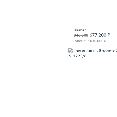
Материал
золото 750
В корзину
Забронировать на 24 
Brumani
677 200 ₽
846 500
Ритейл: 2 040 000 ₽
Вес (г)
Материал
золото 750
В корзину
Забронировать на 24 