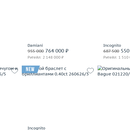
63.28
Вес (г)
Jewellery Theatre
 пробы
Вес (г)
38.62
Материал
Korloff
Материал
золото 750 пробы
Leo Pizzo
В 
Подробнее
Luca Carati
Lykov`s Jewellery
часа
Заброниро
Marco Bicego
Оставить заявку
Damiani
Incognito
764 000 ₽
550
955 000
687 500
Nouvelle Bague
Ритейл: 2 148 000 ₽
Ритейл: 1 510
Pasquale Bruni
Piero Milano
new
Raima
Roberta Porrati
Вес (г)
20.65
Roberto Bravo
48.82
Материал
золото 585 пробы
Вес (г)
Roberto Coin
 пробы
Материал
Sirin
В корзину
В 
Tecnigold
Utopia
Забронировать на 24 часа
Италия
часа
Заброниро
Incognito