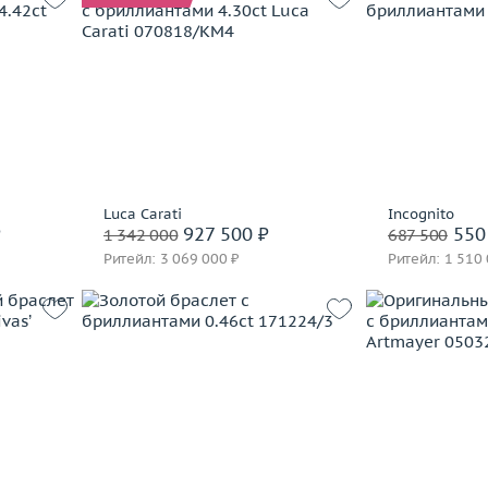
Вес (г)
17.5
Вес (г)
21.92
Материал
124.17
Материал
золото 750 пробы
 пробы
В 
В корзину
Заброниро
Забронировать на 24 часа
Luca Carati
Incognito
часа
₽
927 500 ₽
550
1 342 000
687 500
Ритейл: 3 069 000 ₽
Ритейл: 1 510
Вес (г)
9.64
13.31
Материал
золото 750 пробы
Вес (г)
 пробы
Материал
В корзину
В 