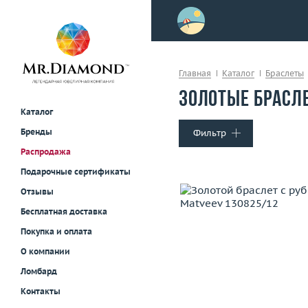
>
осле примерки!
Главная
Каталог
Браслеты
Золотые брасл
Каталог
Бренды
Фильтр
Распродажа
Тип украшения
Подарочные сертификаты
Кольца
Отзывы
Серьги
Бесплатная доставка
Колье и подвески
Покупка и оплата
Браслеты
О компании
Часы
Вес (г)
Материал
Для мужчин
золото 750
Ломбард
Контакты
В корзину