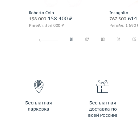
Roberto Coin
Incognito
158 400 ₽
614 
198 000
767 500
Ритейл: 353 000 ₽
Ритейл: 1 690 
01
02
03
04
05
Бесплатная
Бесплатная
парковка
доставка по
всей России!