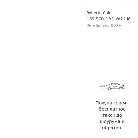
Roberto Coin
Roberto Coin
199 600 ₽
151 600 ₽
249 500
189 500
Ритейл: 640 000 ₽
Ритейл: 365 000 ₽
Покупателям -
бесплатное
такси до
шоурума и
обратно!
ЗАКАЗАТЬ ТАКСИ