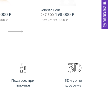
Roberto Coin
Ro
000 ₽
198 000 ₽
247 500
23
000 ₽
Ритейл: 499 000 ₽
Ри
Подарок при
3D-тур по
покупке
шоуруму