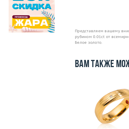
Представляем вашему вним
рубином 0.01ct от всемирн
Белое золото.
Вам также мо
Вес (г)
21.76
Размер
Материал
золото 750 пробы
Вес (г)
Материал
золото 750
Подробнее
Подробнее