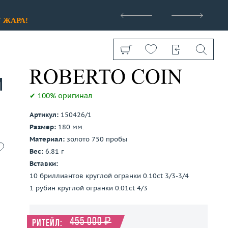
>
У
ЖАРА!
и
✔ 100% оригинал
Артикул:
150426/1
Размер:
180 мм.
Показать все
Материал:
золото 750 пробы
Вес:
6.81 г
Вставки:
10 бриллиантов круглой огранки 0.10ct 3/3-3/4
1 рубин круглой огранки 0.01ct 4/3
455 000 ₽
Ритейл: