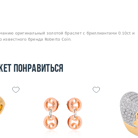
анию оригинальный золотой браслет с бриллиантами 0.10ct и
о известного бренда Roberto Coin.
жет понравиться
17.25
Вес (г)
9.37
Размер
6.61
Материал
золото 750 пробы
Вес (г)
 пробы
Материал
Подробнее
По