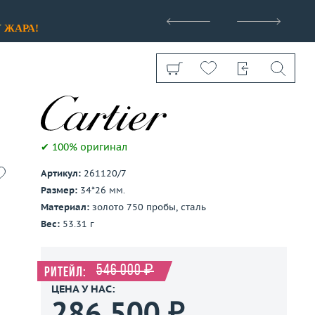
>
У
ЖАРА!
✔ 100% оригинал
Артикул:
261120/7
Показать все
Размер:
34*26 мм.
Материал:
золото 750 пробы, сталь
Вес:
53.31 г
546 000 ₽
Ритейл:
ЦЕНА У НАС:
286 500 ₽