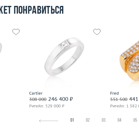
жет понравиться
16.25
Размер
16.5
Размер
5.51
Вес (г)
5.52
Вес (г)
 пробы
Материал
золото 750 пробы
Материал
Подробнее
По
Cartier
Fred
246 400 ₽
441
308 000
551 500
Ритейл: 529 000 ₽
Ритейл: 1 382 
01
02
03
04
05