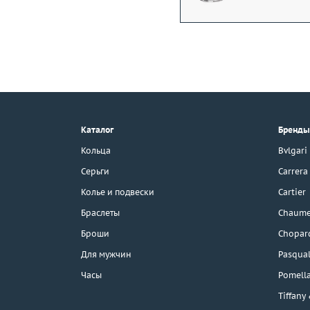
+7 (495) 190-78-88
8 (800) 777-17-88
г. Москва, Тихвинский пер., д. 7,
Каталог
Бренды
стр. 1.
3D-тур по шоуруму
Кольца
Bvlgari
Бесплатная парковка
Серьги
Carrera
Колье и подвески
Cartier
Браслеты
Chaume
Каталог
Броши
Chopar
Бренды
Для мужчин
Pasqual
Часы
Pomell
Распродажа
Tiffany