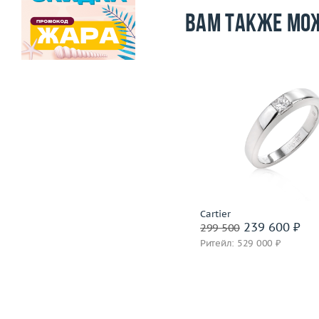
Вам также мо
Размер
17.75
Вес (г)
28.07
Размер
Материал
золото 750 пробы
Вес (г)
Материал
золото 750
Подробнее
Подробнее
Incognito
Cartier
1 399 600 ₽
239 600 ₽
1 749 500
299 500
Ритейл: 3 850 000 ₽
Ритейл: 529 000 ₽