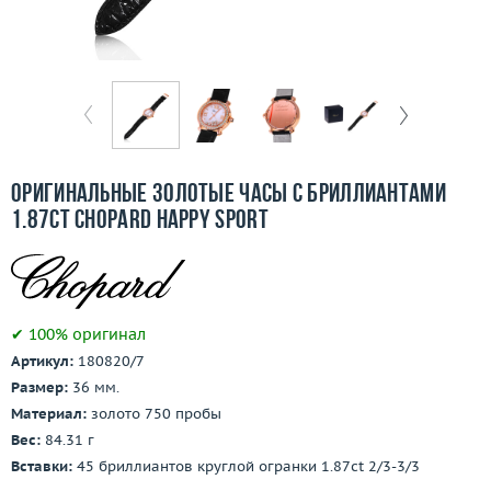
Бесплатная доставка
Покупка и оплата
О компании
Ломбард
Оригинальные золотые часы с бриллиантами
Контакты
1.87ct Chopard Happy Sport
3D-тур по шоуруму
Заказать звонок
✔ 100% оригинал
Артикул:
180820/7
Размер:
36 мм.
Материал:
золото 750 пробы
Вес:
84.31 г
Вставки:
45 бриллиантов круглой огранки 1.87ct 2/3-3/3