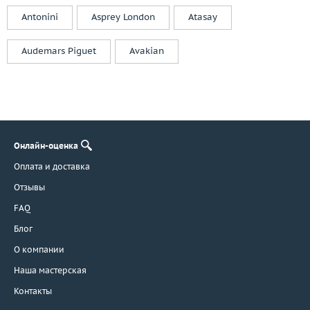
Cartier
Antonini
Asprey London
Atasay
Casa Gi
Casato
Audemars Piguet
Avakian
Cassa Forte
Cede
Chanel
Chantecler
Chaumet
Chiampesan
Онлайн-оценка
Chimento
Оплата и доставка
Chopard
Отзывы
Choron Diamond
FAQ
Coaro
Блог
Constantin Artmayer
О компании
Corsi
Наша мастерская
Crivelli
Dada Arrigoni
Контакты
Damas