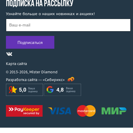
ПОДПИСКА НА РАССЫЛКУ
Enigma
Evgeny Matveev
Узнайте больше о наших новинках и акциях!
F. B. Gioielli
F.DN.ORO
Faberge
Fani
Favero
Felice
Карта сайта
Feraud
© 2013-2026,
Mister Diamond
Fibo
Разработка сайта —
«Сибирикс»
Filk
Fragola Creations
Franck Muller
Fred
Frey Wille
Garavelli
Garel