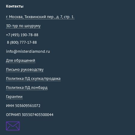
Контакты
Damiani
Dario & Pietro
г. Москва
,
Тихвинский пер., д. 7, стр. 1.
David Yurman
3D-тур по шоуруму
De Beers
+7 (495) 190-78-88
De Dears
8 (800) 777-17-88
De Grisogono
info@misterdiamond.ru
Delfina Delettrez
Для обращений
Della Riva
Di Modolo
Письмо руководству
Diamanti
Политика ПД скупка/продажа
Diamond Point
Политика ПД ломбард
Dior
Гарантии
Dubey&Schaldenbrand
ИНН 503609561072
Ebel
ОГРНИП 305507403500044
Effepi Gioielli
Emil Kraus
Emmeti