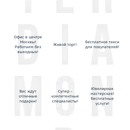
Выбрано:
всё
Avakian
Balocchi Preziosi
Размер (только для колец)
Baraka
Выбрано:
всё
Baume&Mercier
Belle Bague (GIM)
Офис в центре
Теги
Bellini
Москвы!
Бесплатное такси
Живой торг!
Работаем без
для покупателей!
Benfaremo Marco
Выбрано:
всё
выходных!
Bernhard H.Mayer
Bersani
Применить
Bertapelle&Carlesso
Bibigi
Biko
Ювелирная
Вас ждут
Супер -
мастерская!
Bochic
отличные
компетентные
Бесплатные
подарки!
специалисты!
Boucheron
услуги!
Breguet
Breuning
British Academy of Jewellery