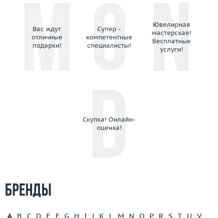
Ювелирная
Вас ждут
Супер -
мастерская!
отличные
компетентные
Бесплатные
подарки!
специалисты!
услуги!
Скупка! Онлайн-
оценка!
Бренды
A
B
C
D
E
F
G
H
I
J
K
L
M
N
O
P
R
S
T
U
V