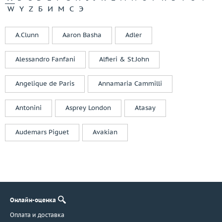
W
Y
Z
Б
И
М
С
Э
A.Clunn
Aaron Basha
Adler
Alessandro Fanfani
Alfieri & St.John
Angelique de Paris
Annamaria Cammilli
Antonini
Asprey London
Atasay
Audemars Piguet
Avakian
Онлайн-оценка
Оплата и доставка