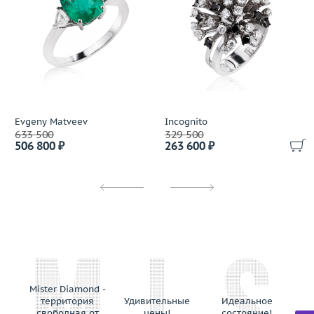
Evgeny Matveev
Incognito
633 500
329 500
506 800 ₽
263 600 ₽
Mister Diamond -
территория
Удивительные
Идеальное
свободная от
цены!
состояние!