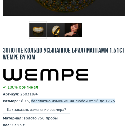
Бесплатная доставка
Покупка и оплата
О компании
Ломбард
Золотое кольцо усыпанное бриллиантами 1.51ct
Контакты
Wempe By Kim
3D-тур по шоуруму
Заказать звонок
✔ 100% оригинал
Артикул:
230318/4
Размер:
16.75,
бесплатно изменим на любой от 16 до 17.75
Как заказать изменение размера?
Материал:
золото 750 пробы
Вес:
12.53 г