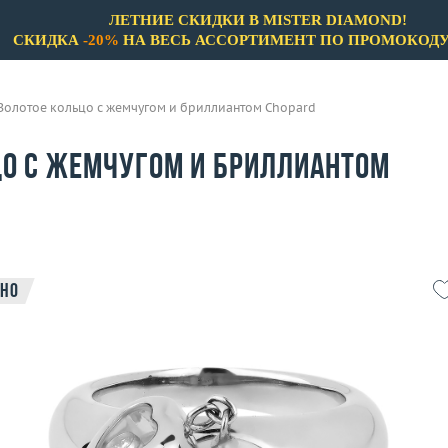
ЛЕТНИЕ СКИДКИ В MISTER DIAMOND!
СКИДКА
-20%
НА ВЕСЬ АССОРТИМЕНТ ПО ПРОМОКОД
Золотое кольцо с жемчугом и бриллиантом Chopard
цо с жемчугом и бриллиантом
но