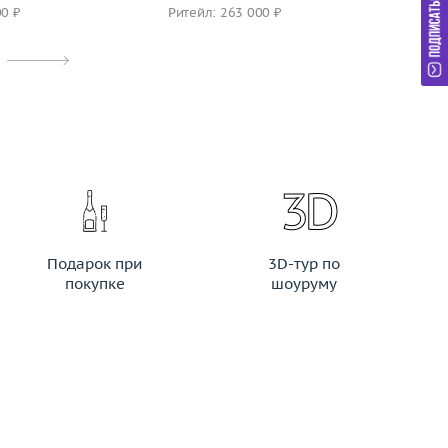
00 ₽
Ритейл: 263 000 ₽
Ри
Подарок при
3D-тур по
покупке
шоуруму