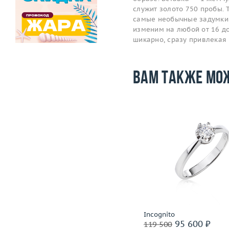
служит золото 750 пробы. 
самые необычные задумки 
изменим на любой от 16 до
шикарно, сразу привлекая
Вам также мо
Размер
Размер
17
Вес (г)
Вес (г)
4.25
Материал
золото 750
Материал
золото 750 пробы
Подробнее
Подробнее
СССР
Incognito
95 600 ₽
95 600 ₽
119 500
119 500