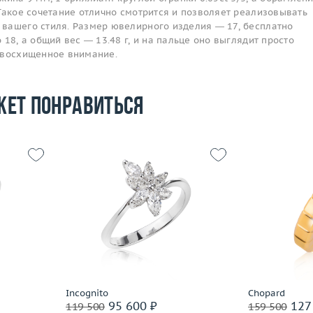
Такое сочетание отлично смотрится и позволяет реализовывать
вашего стиля. Размер ювелирного изделия — 17, бесплатно
 18, а общий вес — 13.48 г, и на пальце оно выглядит просто
 восхищенное внимание.
жет понравиться
16.75
Размер
16.75
Размер
2.94
Вес (г)
2.56
Вес (г)
 пробы
Материал
золото 750 пробы
Материал
Подробнее
По
Incognito
Chopard
95 600 ₽
127
119 500
159 500