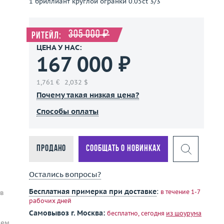
1 бриллиант круглой огранки 0.05ct 3/3
305 000 ₽
Ритейл:
ЦЕНА У НАС:
167 000 ₽
1,761 €
2,032 $
Почему такая низкая цена?
Способы оплаты
Продано
Сообщать о новинках
Остались вопросы?
Бесплатная примерка при доставке
:
в течение 1-7
 в
рабочих дней
Самовывоз г. Москва:
бесплатно, сегодня
из шоурума
ием