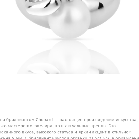
м и бриллиантом Chopard — настоящее произведение искусства,
ко мастерство ювелира, но и актуальные тренды. Это
сканного вкуса, высокого статуса и яркий акцент в стильном
жина 9 мм, 1 бриллиант круглой огранки 0.05ct 3/3, а обрамлен