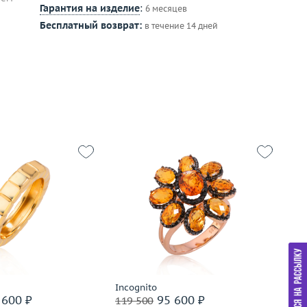
Гарантия на изделие
:
6 месяцев
Бесплатный возврат:
в течение 14 дней
16
7.18
Размер
17.5
золото 750 пробы
Вес (г)
6.8
Р
Материал
золото 585 пробы
Ве
М
дробнее
Подробнее
Incognito
Ch
 600 ₽
95 600 ₽
119 500
17