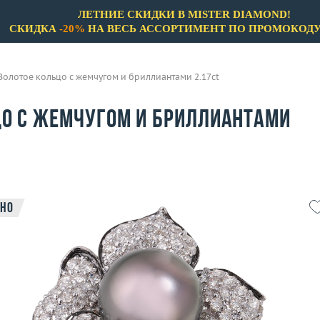
ЛЕТНИЕ СКИДКИ В MISTER DIAMOND!
СКИДКА
-20%
НА ВЕСЬ АССОРТИМЕНТ ПО ПРОМОКОД
Золотое кольцо с жемчугом и бриллиантами 2.17ct
цо с жемчугом и бриллиантами
но