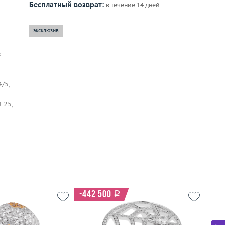
Бесплатный возврат:
в течение 14 дней
эксклюзив
в
/5,
.25,
-442 500
i
Р