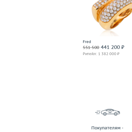
Вес (г)
28.07
Размер
Материал
золото 750 пробы
Вес (г)
Материал
золото 750
Подробнее
Подробнее
Incognito
Fred
1 399 600 ₽
441 200 ₽
1 749 500
551 500
Ритейл: 3 850 000 ₽
Ритейл: 1 382 000 ₽
Покупателям -