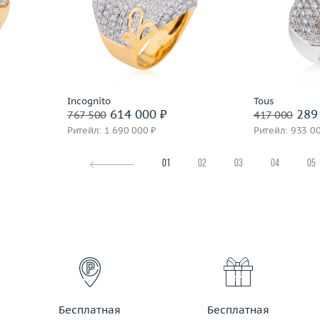
16
Размер
18
Размер
14.88
Вес (г)
25.05
Вес (г)
 пробы
Материал
золото 750 пробы
Материал
Подробнее
По
Incognito
Tous
614 000 ₽
289 
767 500
417 000
Ритейл: 1 690 000 ₽
Ритейл: 933 0
01
02
03
04
05
Бесплатная
Бесплатная