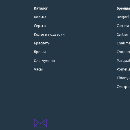
г. Москва, Тихвинский пер., д. 7,
Каталог
Бренды
стр. 1.
3D-тур по шоуруму
Кольца
Bvlgari
Бесплатная парковка
Серьги
Carrera
Колье и подвески
Cartier
Браслеты
Chaume
Каталог
Броши
Chopar
Бренды
Для мужчин
Pasqual
Часы
Pomell
Распродажа
Tiffany
Смотре
Подарочные
сертификаты
Отзывы
Бесплатная доставка