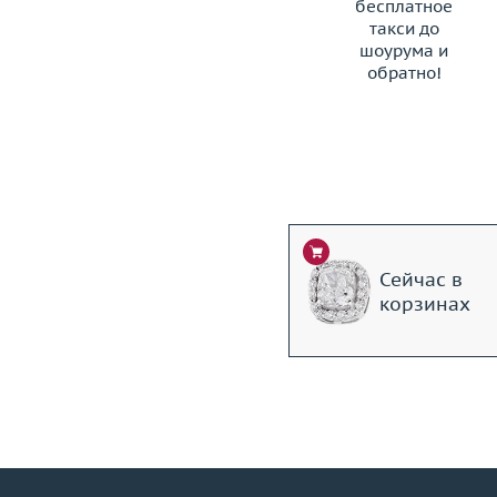
бесплатное
такси до
шоурума и
обратно!
ЗАКАЗАТЬ ТАКСИ
Сейчас в
корзинах
+7 (495) 190-78-88
8 (800) 777-17-88