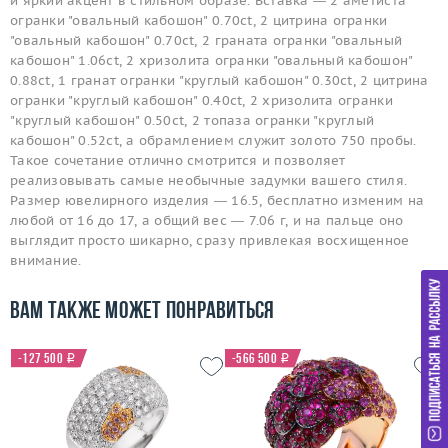
и яркий акцент в стильном образе. Вставка — 2 аметиста
огранки "овальный кабошон" 0.70ct, 2 цитрина огранки
"овальный кабошон" 0.70ct, 2 граната огранки "овальный
кабошон" 1.06ct, 2 хризолита огранки "овальный кабошон"
0.88ct, 1 гранат огранки "круглый кабошон" 0.30ct, 2 цитрина
огранки "круглый кабошон" 0.40ct, 2 хризолита огранки
"круглый кабошон" 0.50ct, 2 топаза огранки "круглый
кабошон" 0.52ct, а обрамлением служит золото 750 пробы.
Такое сочетание отлично смотрится и позволяет
реализовывать самые необычные задумки вашего стиля.
Размер ювелирного изделия — 16.5, бесплатно изменим на
любой от 16 до 17, а общий вес — 7.06 г, и на пальце оно
выглядит просто шикарно, сразу привлекая восхищенное
внимание.
Вам также может понравиться
-127 500
i
-566 500
i