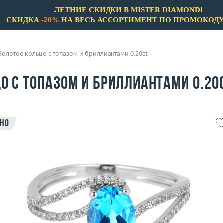
ЛЕТНИЕ СКИДКИ В MISTER DIAMOND!
СКИДКА
-20%
НА ВЕСЬ АССОРТИМЕНТ ПО ПРОМОКОД
Золотое кольцо с топазом и бриллиантами 0.20ct
о с топазом и бриллиантами 0.20
но