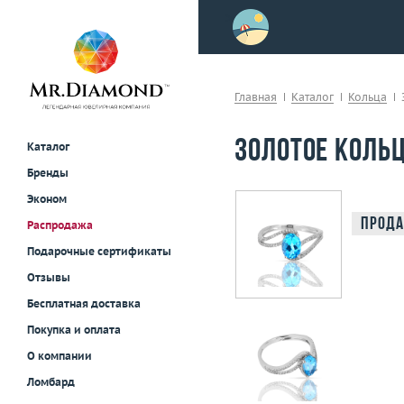
>
осле примерки!
Главная
Каталог
Кольца
Золотое кольц
Каталог
Бренды
Эконом
Прода
Распродажа
Подарочные сертификаты
Отзывы
Бесплатная доставка
Покупка и оплата
О компании
Ломбард