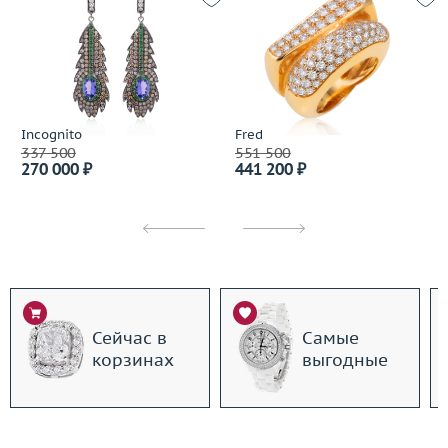
Incognito
Fred
337 500
551 500
270 000 ₽
441 200 ₽
Сейчас в
Самые
корзинах
выгодные