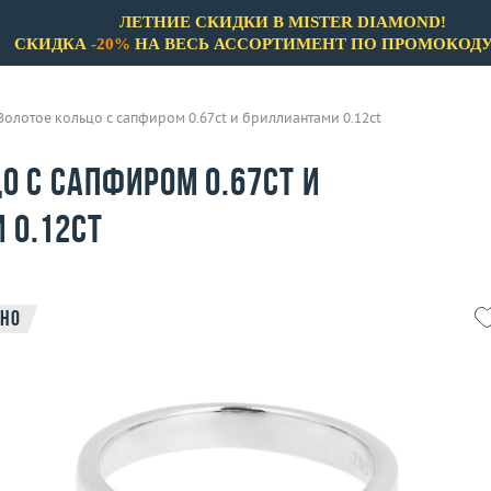
ЛЕТНИЕ СКИДКИ В MISTER DIAMOND!
СКИДКА
-20%
НА ВЕСЬ АССОРТИМЕНТ ПО ПРОМОКОД
Золотое кольцо с сапфиром 0.67ct и бриллиантами 0.12ct
о с сапфиром 0.67ct и
 0.12ct
но