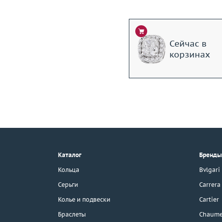
Сейчас в
корзинах
+7 (495) 190-78-88
8 (800) 777-17-88
г. Москва, Тихвинский пер., д. 7,
Каталог
Бренды
стр. 1.
3D-тур по шоуруму
Кольца
Bvlgari
Бесплатная парковка
Серьги
Carrera
Колье и подвески
Cartier
Браслеты
Chaume