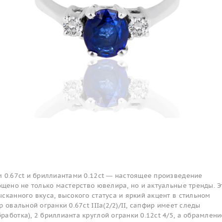
м 0.67ct и бриллиантами 0.12ct — настоящее произведение
ощено не только мастерство ювелира, но и актуальные тренды. Э
сканного вкуса, высокого статуса и яркий акцент в стильном
 овальной огранки 0.67ct IIIa(2/2)/II, сапфир имеет следы
аботка), 2 бриллианта круглой огранки 0.12ct 4/5, а обрамлен