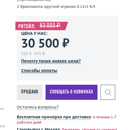
2 бриллианта круглой огранки 0.12ct 4/5
83 000 ₽
Ритейл:
ЦЕНА У НАС:
30 500 ₽
322 €
371 $
Почему такая низкая цена?
Способы оплаты
Продано
Сообщать о новинках
Остались вопросы?
то
Бесплатная примерка при доставке
:
в течение 1-7
рабочих дней
ием
Самовывоз г. Москва:
бесплатно, сегодня
из шоурума