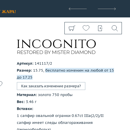
>
У
ЖАРА!
Артикул:
141117/2
Размер:
15.75,
бесплатно изменим на любой от 15
Показать все
до 17.25
Как заказать изменение размера?
Материал:
золото 750 пробы
Вес:
3.46 г
Вставки:
1 сапфир овальной огранки 0.67ct IIIa(2/2)/II
сапфир имеет следы облагораживания
(термообработка)