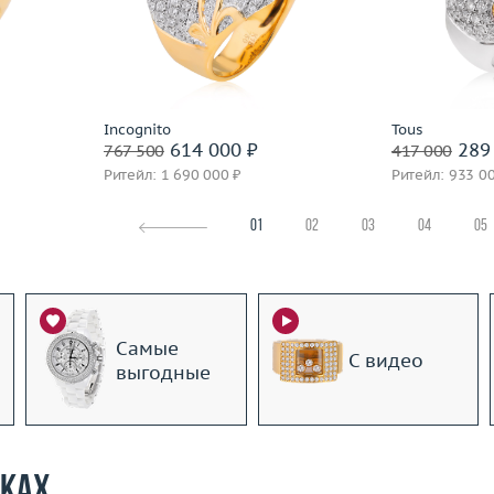
14.88
Вес (г)
25.05
Вес (г)
 пробы
Материал
золото 750 пробы
Материал
Подробнее
По
Incognito
Tous
614 000 ₽
289 
767 500
417 000
Ритейл: 1 690 000 ₽
Ритейл: 933 0
01
02
03
04
05
Самые
С видео
выгодные
рках