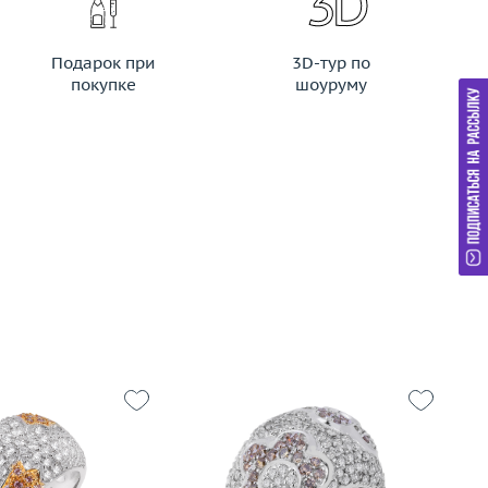
Подарок при
3D-тур по
покупке
шоуруму
-44
Размер
17.25
15.5
Вес (г)
18.34