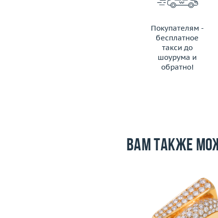
Покупателям -
бесплатное
такси до
шоурума и
обратно!
ЗАКАЗАТЬ ТАКСИ
Вам также мо
Размер
17.75
Вес (г)
28.07
Размер