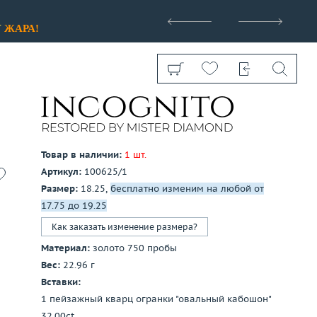
>
У
ЖАРА!
Товар в наличии:
1 шт.
Артикул:
100625/1
Показать все
Размер:
18.25,
бесплатно изменим на любой от
17.75 до 19.25
Как заказать изменение размера?
Материал:
золото 750 пробы
Вес:
22.96 г
Вставки:
1 пейзажный кварц огранки "овальный кабошон"
32.00ct