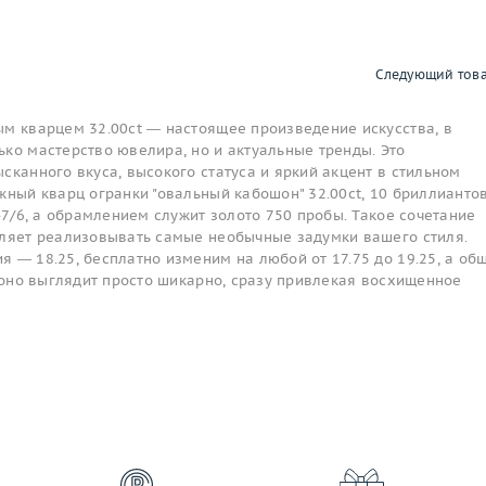
Следующий тов
ым кварцем 32.00ct — настоящее произведение искусства, в
ко мастерство ювелира, но и актуальные тренды. Это
сканного вкуса, высокого статуса и яркий акцент в стильном
жный кварц огранки "овальный кабошон" 32.00ct, 10 бриллианто
6-7/6, а обрамлением служит золото 750 пробы. Такое сочетание
оляет реализовывать самые необычные задумки вашего стиля.
 — 18.25, бесплатно изменим на любой от 17.75 до 19.25, а об
е оно выглядит просто шикарно, сразу привлекая восхищенное