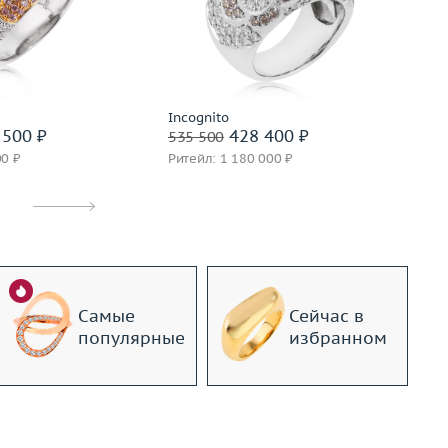
9.98
Материал
золото 750 пробы
Р
золото 750 пробы
Ве
М
Подробнее
дробнее
Incognito
Ch
500 ₽
428 400 ₽
535 500
1 
00 ₽
Ритейл: 1 180 000 ₽
Ри
Самые
Сейчас в
популярные
избранном