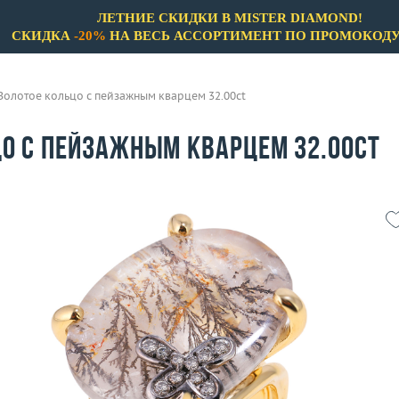
ЛЕТНИЕ СКИДКИ В MISTER DIAMOND!
СКИДКА
-20%
НА ВЕСЬ АССОРТИМЕНТ ПО ПРОМОКОД
Золотое кольцо с пейзажным кварцем 32.00ct
цо с пейзажным кварцем 32.00ct