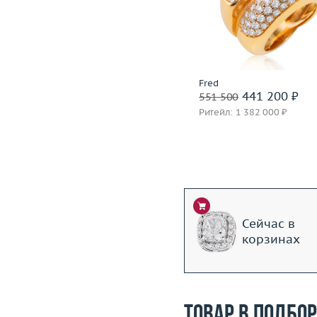
Материал
золото 750 пробы
Вес (г)
Материал
золото 750
Подробнее
Подробнее
Incognito
Fred
1 399 600 ₽
441 200 ₽
1 749 500
551 500
Ритейл: 3 850 000 ₽
Ритейл: 1 382 000 ₽
Сейчас в
корзинах
Товар в подбо