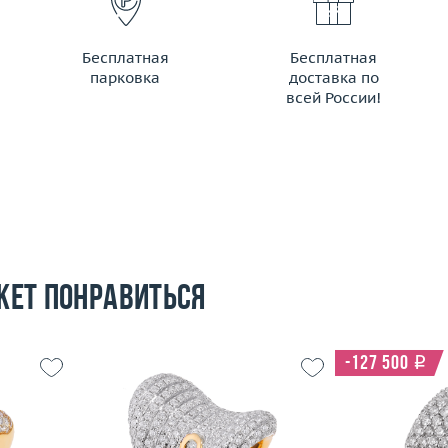
Бесплатная
Бесплатная
парковка
доставка по
всей России!
жет понравиться
-127 500
i
16
Размер
18
Размер