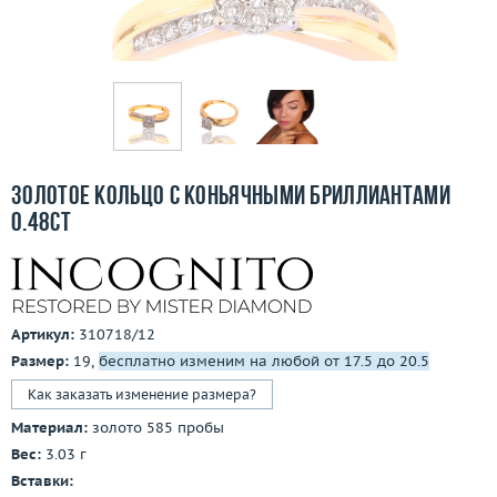
Бесплатная доставка
Покупка и оплата
О компании
Ломбард
Золотое кольцо с коньячными бриллиантами
Контакты
0.48ct
3D-тур по шоуруму
Заказать звонок
Артикул:
310718/12
Размер:
19,
бесплатно изменим на любой от 17.5 до 20.5
Как заказать изменение размера?
Материал:
золото 585 пробы
Вес:
3.03 г
Вставки: