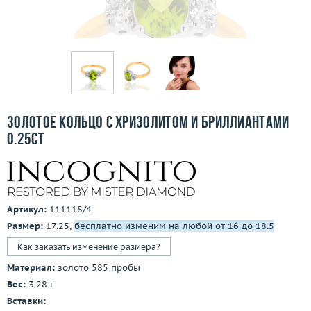
Отзывы
Бесплатная доставка
Покупка и оплата
О компании
Золотое кольцо с хризолитом и бриллиантами
Ломбард
0.25ct
Контакты
3D-тур по шоуруму
Артикул:
111118/4
Размер:
17.25,
бесплатно изменим на любой от 16 до 18.5
Заказать звонок
Как заказать изменение размера?
Материал:
золото 585 пробы
Вес:
3.28 г
Вставки: