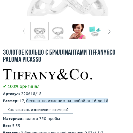
Бесплатная доставка
Покупка и оплата
О компании
Ломбард
Золотое кольцо с бриллиантами Tiffany&Co
Контакты
Paloma Picasso
3D-тур по шоуруму
✔ 100% оригинал
Заказать звонок
Артикул:
220618/18
Размер:
17,
бесплатно изменим на любой от 16 до 18
Как заказать изменение размера?
Материал:
золото 750 пробы
Вес:
5.55 г
Вставки:
9 бриллиантов круглой огранки 0.07ct 3/3