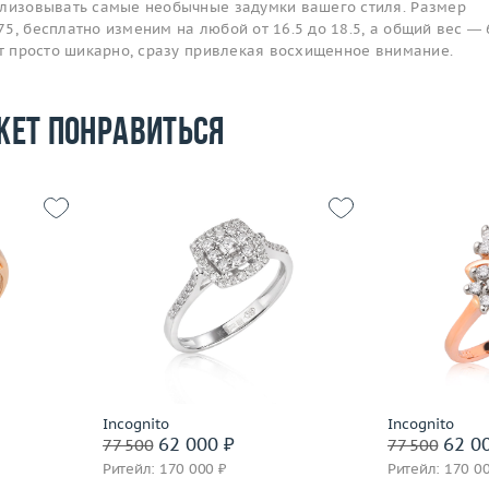
ализовывать самые необычные задумки вашего стиля. Размер
5, бесплатно изменим на любой от 16.5 до 18.5, а общий вес — 
ит просто шикарно, сразу привлекая восхищенное внимание.
жет понравиться
Размер
18.5
Размер
17.5
Вес (г)
2.84
Вес (г)
4.06
Материал
золото 585 пробы
Материал
 пробы
Подробнее
По
Incognito
Incognito
62 000 ₽
62 0
77 500
77 500
Ритейл: 170 000 ₽
Ритейл: 170 0