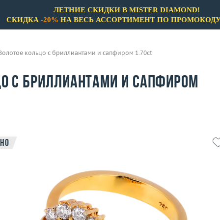
ЛЕТНИЕ СКИДКИ В MISTER DIAMOND!
СКИДКА
-20%
НА ВЕСЬ АССОРТИМЕНТ ПО ПРОМОКОД
Золотое кольцо с бриллиантами и сапфиром 1.70ct
цо с бриллиантами и сапфиром
но