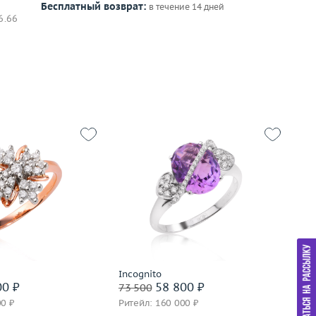
Бесплатный возврат:
в течение 14 дней
6.66
17
3.85
Размер
18
Р
золото 585 пробы
Вес (г)
3.8
Ве
Материал
золото 585 пробы
М
дробнее
Подробнее
Incognito
In
00 ₽
58 800 ₽
73 500
77
00 ₽
Ритейл: 160 000 ₽
Ри