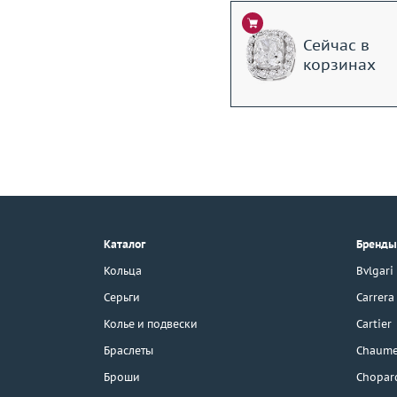
Сейчас в
корзинах
+7 (495) 190-78-88
8 (800) 777-17-88
г. Москва, Тихвинский пер., д. 7,
Каталог
Бренды
стр. 1.
3D-тур по шоуруму
Кольца
Bvlgari
Бесплатная парковка
Серьги
Carrera
Колье и подвески
Cartier
Браслеты
Chaume
Каталог
Броши
Chopar