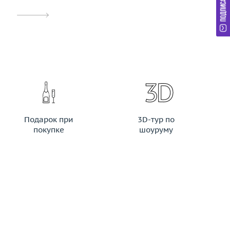
Подарок при
3D-тур по
покупке
шоуруму