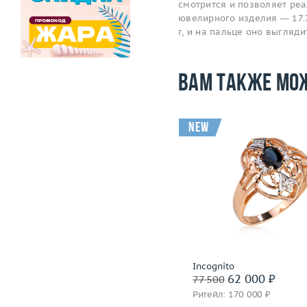
смотрится и позволяет ре
ювелирного изделия — 17.7
г, и на пальце оно выгляд
Вам также мо
new
Размер
17.5
Размер
Вес (г)
3.55
Вес (г)
Материал
золото 750 пробы
Материал
золото 585
Подробнее
Подробнее
Capra
Incognito
59 200 ₽
62 000 ₽
74 000
77 500
Ритейл: 173 000 ₽
Ритейл: 170 000 ₽