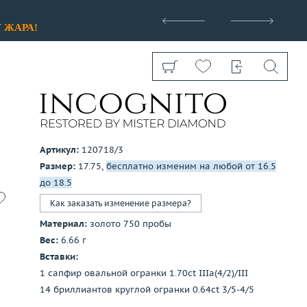
>
У
ЖАРА!
Артикул:
120718/3
Размер:
17.75,
бесплатно изменим на любой от 16.5
Показать все
до 18.5
Как заказать изменение размера?
Материал:
золото 750 пробы
Вес:
6.66 г
Вставки:
1 сапфир овальной огранки 1.70ct IIIa(4/2)/III
14 бриллиантов круглой огранки 0.64ct 3/5-4/5