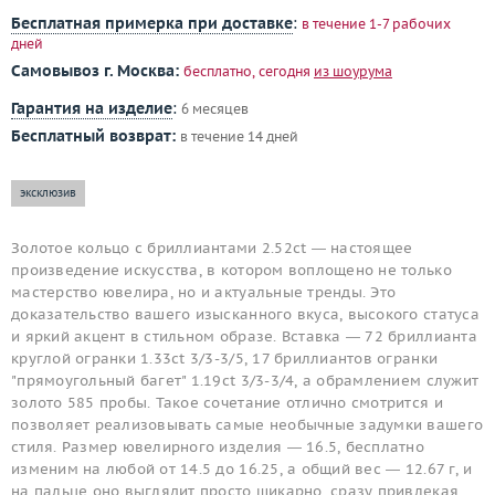
Бесплатная примерка при доставке
:
в течение 1-7 рабочих
дней
Самовывоз г. Москва:
бесплатно, сегодня
из шоурума
Гарантия на изделие
:
6 месяцев
Бесплатный возврат:
в течение 14 дней
эксклюзив
Золотое кольцо с бриллиантами 2.52ct — настоящее
произведение искусства, в котором воплощено не только
мастерство ювелира, но и актуальные тренды. Это
доказательство вашего изысканного вкуса, высокого статуса
и яркий акцент в стильном образе. Вставка — 72 бриллианта
круглой огранки 1.33ct 3/3-3/5, 17 бриллиантов огранки
"прямоугольный багет" 1.19ct 3/3-3/4, а обрамлением служит
золото 585 пробы. Такое сочетание отлично смотрится и
позволяет реализовывать самые необычные задумки вашего
стиля. Размер ювелирного изделия — 16.5, бесплатно
изменим на любой от 14.5 до 16.25, а общий вес — 12.67 г, и
на пальце оно выглядит просто шикарно, сразу привлекая