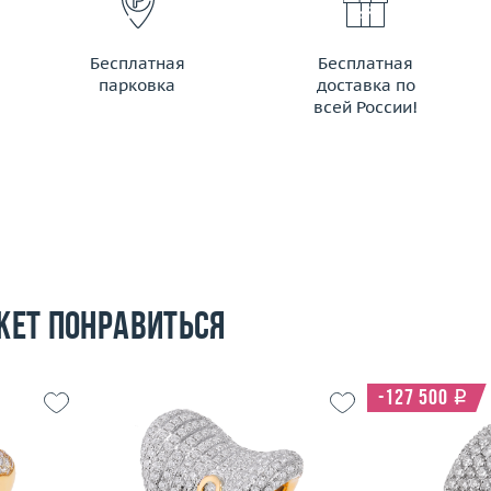
Бесплатная
Бесплатная
парковка
доставка по
всей России!
жет понравиться
-127 500
i
16
Размер
18
Размер