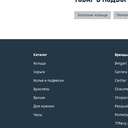
Золотые кольца
Помол
+7 (495) 190-78-88
8 (800) 777-17-88
г. Москва, Тихвинский пер., д. 7,
Каталог
Бренды
стр. 1.
3D-тур по шоуруму
Кольца
Bvlgari
Бесплатная парковка
Серьги
Carrera
Колье и подвески
Cartier
Браслеты
Chaume
Каталог
Броши
Chopar
Бренды
Для мужчин
Pasqual
Часы
Pomell
Распродажа
Tiffany