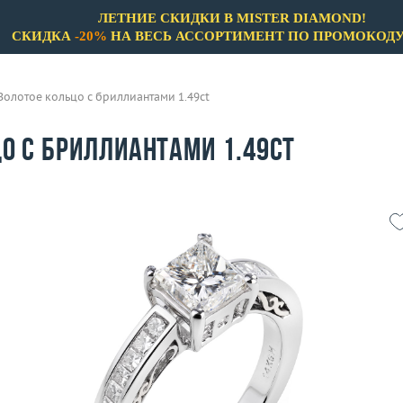
ЛЕТНИЕ СКИДКИ В MISTER DIAMOND!
СКИДКА
-20%
НА ВЕСЬ АССОРТИМЕНТ ПО ПРОМОКОД
Золотое кольцо с бриллиантами 1.49ct
о с бриллиантами 1.49ct