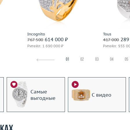
14.88
Вес (г)
25.05
Вес (г)
 пробы
Материал
золото 750 пробы
Материал
Подробнее
По
Incognito
Tous
614 000 ₽
289 
767 500
417 000
Ритейл: 1 690 000 ₽
Ритейл: 933 0
01
02
03
04
05
Самые
С видео
выгодные
рках