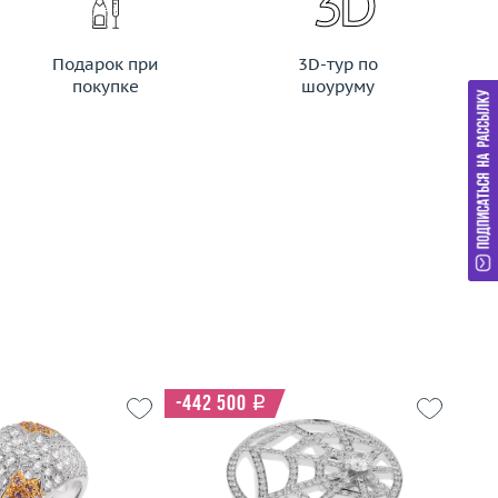
Подарок при
3D-тур по
покупке
шоуруму
-442 500
i
15.5
Р