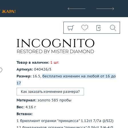
>
У
ЖАРА!
Товар в наличии:
1 шт.
Артикул:
040426/3
Показать все
Размер:
16.5,
бесплатно изменим на любой от 16 до
17
Как заказать изменение размера?
Материал:
золото 585 пробы
Вес:
4.16 г
Вставки:
1 бриллиант огранки "принцесса" 1.12ct 7/7a (J/SI2)
12 бриллиантов огранки "принцесса" 0.36ct 3/4-4/5