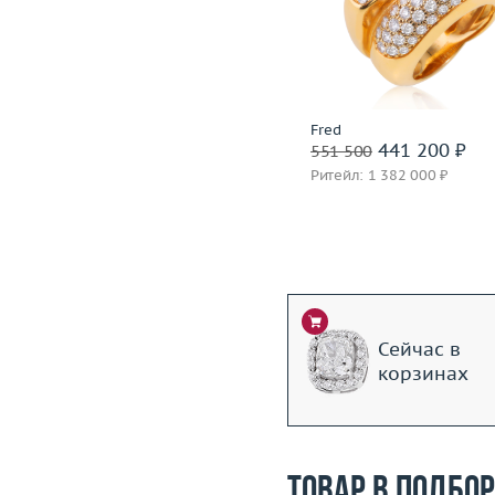
Материал
золото 750 пробы
Вес (г)
Материал
золото 750
Подробнее
Подробнее
Incognito
Fred
1 399 600 ₽
441 200 ₽
1 749 500
551 500
Ритейл: 3 850 000 ₽
Ритейл: 1 382 000 ₽
Сейчас в
корзинах
Товар в подбо