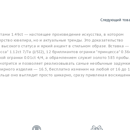
Следующий тов
тами 1.49ct — настоящее произведение искусства, в котором
рство ювелира, но и актуальные тренды. Это доказательство
 высокого статуса и яркий акцент в стильном образе. Вставка —
са" 1.12ct 7/7a (J/SI2), 12 бриллиантов огранки "принцесса" 0.36
лой огранки 0.01ct 4/4, а обрамлением служит золото 585 пробы.
смотрится и позволяет реализовывать самые необычные задумк
ирного изделия — 16.5, бесплатно изменим на любой от 16 до 1
пальце оно выглядит просто шикарно, сразу привлекая восхищен