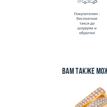
Покупателям -
бесплатное
такси до
шоурума и
обратно!
ЗАКАЗАТЬ ТАКСИ
Вам также мо
Размер
17.75
Вес (г)
28.07
Размер