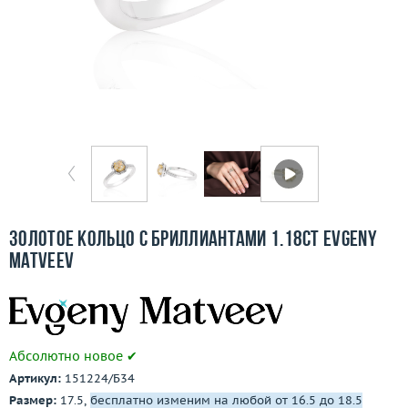
Отзывы
Бесплатная доставка
Покупка и оплата
О компании
Ломбард
Контакты
Золотое кольцо с бриллиантами 1.18ct Evgeny
Matveev
3D-тур по шоуруму
Заказать звонок
Абсолютно новое ✔
Артикул:
151224/Б34
Размер:
17.5,
бесплатно изменим на любой от 16.5 до 18.5