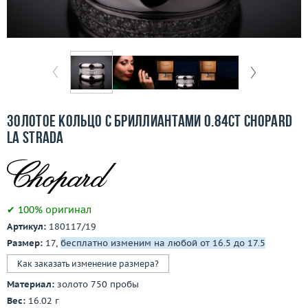
Бесплатная доставка
Покупка и оплата
О компании
Ломбард
Золотое кольцо с бриллиантами 0.84ct Chopard
Контакты
La Strada
3D-тур по шоуруму
Заказать звонок
✔ 100% оригинал
Артикул:
180117/19
Размер:
17,
бесплатно изменим на любой от 16.5 до 17.5
Как заказать изменение размера?
Материал:
золото 750 пробы
Вес:
16.02 г