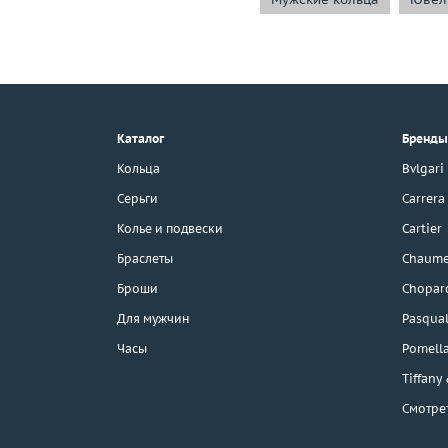
+7 (495) 190-78-88
8 (800) 777-17-88
г. Москва, Тихвинский пер., д. 7,
Каталог
Бренды
стр. 1.
3D-тур по шоуруму
Кольца
Bvlgari
Бесплатная парковка
Серьги
Carrera
Колье и подвески
Cartier
Браслеты
Chaume
Каталог
Броши
Chopar
Бренды
Для мужчин
Pasqual
Часы
Pomell
Распродажа
Tiffany
Смотре
Подарочные
сертификаты