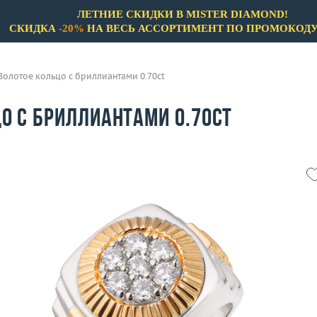
ЛЕТНИЕ СКИДКИ В MISTER DIAMOND!
СКИДКА
-20%
НА ВЕСЬ АССОРТИМЕНТ ПО ПРОМОКОД
Золотое кольцо с бриллиантами 0.70ct
о с бриллиантами 0.70ct