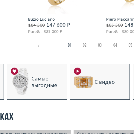
Подробнее
По
Buzio Luciano
Piero Maccarin
147 600 ₽
148
184 500
185 500
Ритейл: 385 000 ₽
Ритейл: 380 0
01
02
03
04
05
Самые
С видео
выгодные
рках
рные изделия из желтого золота
Самые выгодные предложе