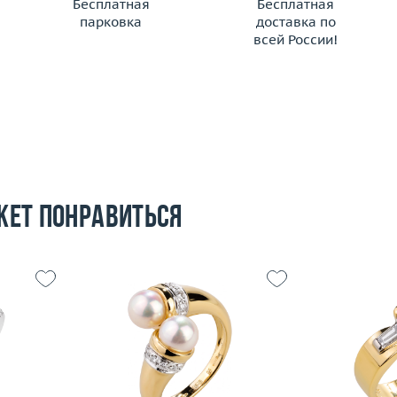
Бесплатная
Бесплатная
парковка
доставка по
всей России!
жет понравиться
17
Размер
17
Размер
5.71
Вес (г)
6.71
Вес (г)
 пробы
Материал
золото 750 пробы
Материал