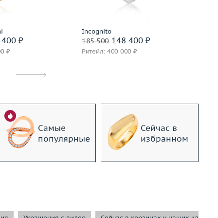
Подробнее
дробнее
i
Incognito
In
 400 ₽
148 400 ₽
185 500
18
00 ₽
Ритейл: 400 000 ₽
Ри
Самые
Сейчас в
популярные
избранном
ния
Украшения с видео
Сейчас в корзинах у наших клиенто