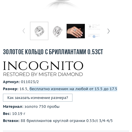
Отзывы
Бесплатная доставка
Покупка и оплата
О компании
Золотое кольцо с бриллиантами 0.53ct
Ломбард
Контакты
Артикул:
011023/2
3D-тур по шоуруму
Размер:
16.5,
бесплатно изменим на любой от 15.5 до 17.5
Как заказать изменение размера?
Заказать звонок
Материал:
золото 750 пробы
Вес:
10.19 г
Вставки:
88 бриллиантов круглой огранки 0.53ct 3/4-4/5