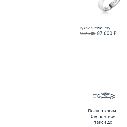
Материал
золото 583 пробы
Материал
золото 585
Подробнее
Подробнее
СССР
Lykov`s Jewellery
86 400 ₽
87 600 ₽
108 000
109 500
Ритейл: 243 000 ₽
Покупателям -
бесплатное
такси до