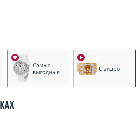
Самые
С видео
выгодные
рках