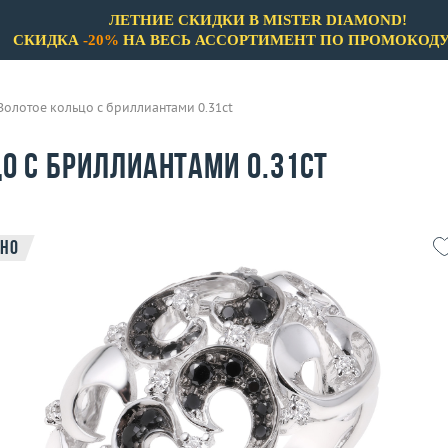
ЛЕТНИЕ СКИДКИ В MISTER DIAMOND!
СКИДКА
-20%
НА ВЕСЬ АССОРТИМЕНТ ПО ПРОМОКОД
Золотое кольцо с бриллиантами 0.31ct
о с бриллиантами 0.31ct
но