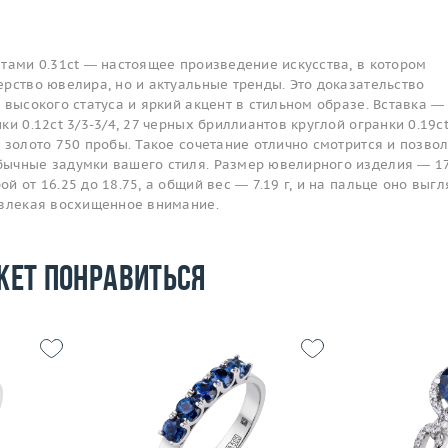
тами 0.31ct — настоящее произведение искусства, в котором
рство ювелира, но и актуальные тренды. Это доказательство
 высокого статуса и яркий акцент в стильном образе. Вставка —
ки 0.12ct 3/3-3/4, 27 черных бриллиантов круглой огранки 0.19c
 золото 750 пробы. Такое сочетание отлично смотрится и позво
ычные задумки вашего стиля. Размер ювелирного изделия — 17
 от 16.25 до 18.75, а общий вес — 7.19 г, и на пальце оно выгл
ивлекая восхищенное внимание.
жет понравиться
17
Размер
16
Размер
2.05
Вес (г)
1.97
Вес (г)