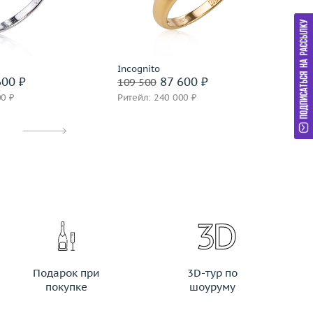
золото 585 пробы
Материал
золото 585 пробы
дробнее
Подробнее
Incognito
In
00 ₽
87 600 ₽
109 500
10
00 ₽
Ритейл: 240 000 ₽
Ри
Подарок при
3D-тур по
покупке
шоуруму