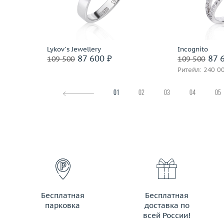
 пробы
Материал
золото 585 пробы
Материал
Подробнее
По
Lykov`s Jewellery
Incognito
87 600 ₽
87 6
109 500
109 500
Ритейл: 240 0
01
02
03
04
05
Бесплатная
Бесплатная
парковка
доставка по
всей России!