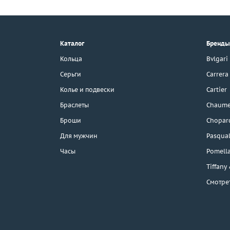
+7 (495) 190-78-88
8 (800) 777-17-88
г. Москва, Тихвинский пер., д. 7,
Каталог
Бренды
стр. 1.
3D-тур по шоуруму
Кольца
Bvlgari
Бесплатная парковка
Серьги
Carrera
Колье и подвески
Cartier
Браслеты
Chaume
Каталог
Броши
Chopar
Бренды
Для мужчин
Pasqual
Часы
Pomell
Эконом
Tiffany
Смотре
Распродажа
Подарочные
сертификаты