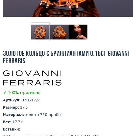
Бесплатная доставка
Покупка и оплата
О компании
Ломбард
Золотое кольцо с бриллиантами 0.15ct Giovanni
Контакты
Ferraris
3D-тур по шоуруму
Заказать звонок
✔ 100% оригинал
Артикул:
070317/7
Размер:
17.5
Материал:
золото 750 пробы
Вес:
17.7 г
Вставки: