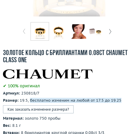
Бесплатная доставка
Покупка и оплата
О компании
Ломбард
Золотое кольцо с бриллиантами 0.08ct Chaumet
Контакты
Class One
3D-тур по шоуруму
✔ 100% оригинал
Заказать звонок
Артикул:
230818/7
Размер:
19.5,
бесплатно изменим на любой от 17.5 до 19.25
Как заказать изменение размера?
Материал:
золото 750 пробы
Вес:
8.1 г
Вставки:
8 бриллиантов круглой огранки 0.08ct 3/3