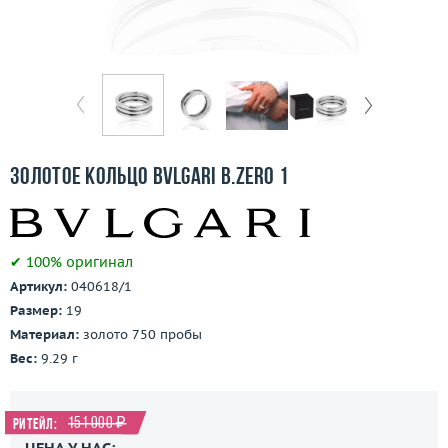
Отзывы
Бесплатная доставка
Покупка и оплата
О компании
Золотое кольцо Bvlgari B.Zero 1
Ломбард
Контакты
✔ 100% оригинал
Артикул:
040618/1
3D-тур по шоуруму
Размер:
19
Материал:
золото 750 пробы
Заказать звонок
Вес:
9.29 г
151 000 ₽
Ритейл:
ЦЕНА У НАС: