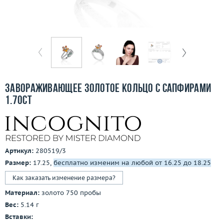
Бесплатная доставка
Покупка и оплата
О компании
Ломбард
Завораживающее золотое кольцо с сапфирами
Контакты
1.70ct
3D-тур по шоуруму
Заказать звонок
Артикул:
280519/3
Размер:
17.25,
бесплатно изменим на любой от 16.25 до 18.25
Как заказать изменение размера?
Материал:
золото 750 пробы
Вес:
5.14 г
Вставки: