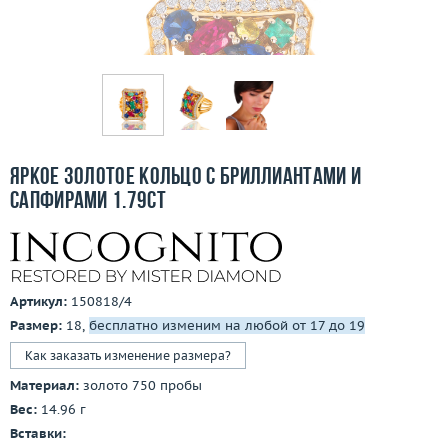
Бесплатная доставка
Покупка и оплата
О компании
Ломбард
Яркое золотое кольцо с бриллиантами и
Контакты
сапфирами 1.79ct
3D-тур по шоуруму
Заказать звонок
Артикул:
150818/4
Размер:
18,
бесплатно изменим на любой от 17 до 19
Как заказать изменение размера?
Материал:
золото 750 пробы
Вес:
14.96 г
Вставки: