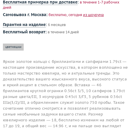
Бесплатная примерка при доставке
:
в течение 1-7 рабочих
дней
Самовывоз г. Москва:
бесплатно, сегодня
из шоурума
Гарантия на изделие
:
6 месяцев
Бесплатный возврат:
в течение 14 дней
цветняшки
Яркое золотое кольцо с бриллиантами и сапфирами 1.79ct —
настоящее произведение искусства, в котором воплощено не
только мастерство ювелира, но и актуальные тренды. Это
доказательство вашего изысканного вкуса, высокого статуса
и яркий акцент в стильном образе. Вставка — 46
бриллиантов круглой огранки 0.56ct 3/5, 10 сапфиров 1.79ct
разные цвета/III, 3 изумрудов 0.45ct 3/Г3, 5 рубинов 0.56ct
IIIa(3/2)/III, а обрамлением служит золото 750 пробы. Такое
сочетание отлично смотрится и позволяет реализовывать
самые необычные задумки вашего стиля. Размер
ювелирного изделия — 18, бесплатно изменим на любой от
17 до 19, а общий вес — 14.96 г, и на пальце оно выглядит